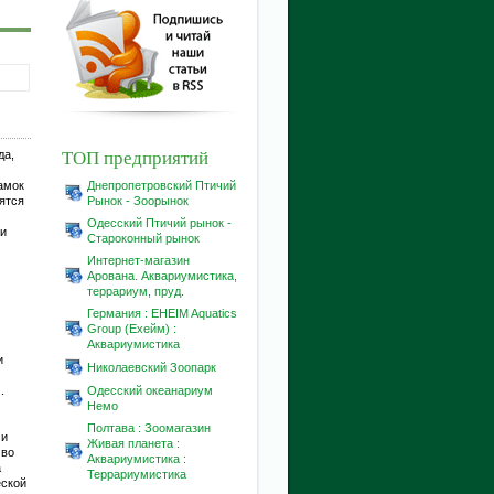
ТОП предприятий
да,
амок
Днепропетровский Птичий
ятся
Рынок - Зоорынок
Одесский Птичий рынок -
ми
Староконный рынок
Интернет-магазин
Aрована. Аквариумистика,
террариум, пруд.
Германия : EHEIM Aquatics
Group (Ехейм) :
Аквариумистика
и
Николаевский Зоопарк
.
Одесский океанариум
Немо
Полтава : Зоомагазин
ми
Живая планета :
 во
Аквариумистика :
а
Террариумистика
еской