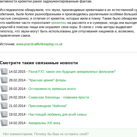
активности креветки ранее задокументированным фактам.
Исследователи обнаружили, что звуки, производимые креветками в их естественной с
обитания, были более разнообразными и производились различными особями больше
частью синхронно, в отличие от креветок, которые жили в плену. Также было обнаруже
что наиболее часто «грохотали»
креветки
на рассвете и в сумерках, когда они выходя
укрытий в поисках пищи или охраняют свои норы. В связи с этим авторы выдвигают
гипотезу, что звуки могут быть использованы для отпугивания хищников и, возможно,
привлечения самок.
Источник:
www.practicalfishkeeping.co.uk
Смотрите также связанные новости
14.02.2015 -
Fluval FX7, какое оно будущее аквариумных фильтров?
28.02.2014 -
"Красная армия" флоры
26.02.2014 -
Осторожность превыше всего
24.02.2014 -
Сиамские близнецы - плавники ярости
21.02.2014 -
Пресноводная "бабочка"
19.02.2014 -
Настоящий любимец для всей семьи
14.02.2014 -
Аквариумы XXI века
Нет комментариев. Почему бы Вам не оставить свой?