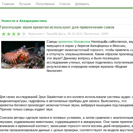
Главная
Лучшие
Популярные
Список
Добавить
Новости
>
Аквариумистика
Грохочущие звуки креветки используют для привлечения самок
Журналист: TatyaNik Дата: 28.11.2011 Прочитано: 4285
Самцы
креветок-богомолов
Hemisquilla californiensis, ви
живущего в норах у берегов
Калифорнии
и
Мексики
,
производят низкочастотный «грохот», чтобы привлечь с
и отпугнуть злоумышленников. Каким образом производ
эти звуки? Данному вопросу и было посвящено
исследование ученых, которые поделились полученны
результатами в очередном номере журнала «Водная
биология».
Для своих исследований
Эрик Staaterman
и его коллеги использовали системы аудио- 
видеоаппаратуры, гидрофоны и автономные приборы для записи. Выяснилось, что
креветка-богомол производит низкочастотные звуки, вибрируя мышцами под панцирем
Причем только самцы издают звук.
Сначала авторы сделали записи в полевых условиях, а затем сравнили с аналогичны
звуками, издаваемыми животными, содержащимися в аквариумах. Они также приняли
внимание и временной контекст, записывая «грохот» почти восемь дней непрерывно, 
затем проанализировали данные с целью проверки, соответствуют ли модели акустич