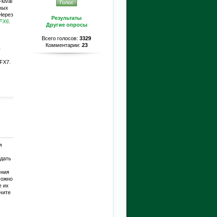
luval
йных
Через
Результаты
 FX6
.
Другие опросы
Всего голосов:
3329
Комментарии:
23
в
FX7.
я
здать
ения
можно
е их
чите