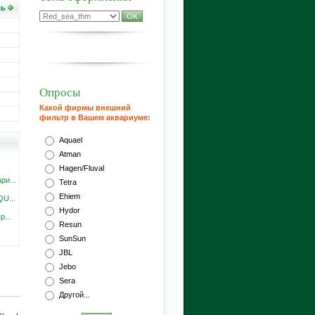
ль
Опросы
Какой фирмы внешний
фильтр в Вашем аквариуме:
Aquael
Atman
Hagen/Fluval
ри...
Tetra
Ehiem
U...
Hydor
...
Resun
SunSun
JBL
Jebo
Sera
Другой...