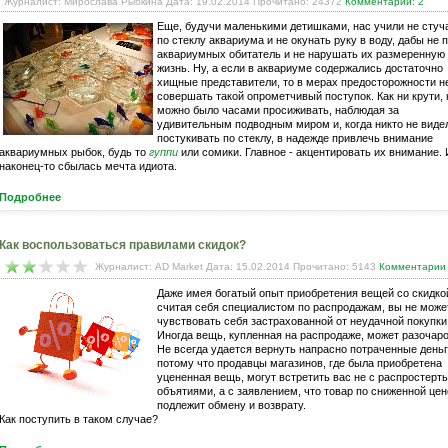
Журналист: Мирослава Рыбкина Дата: 19.02.2014 Прочитано: 24372
Комментарии: 2
Еще, будучи маленькими детишками, нас учили не стуч
по стеклу аквариума и не окунать руку в воду, дабы не 
аквариумных обитатель и не нарушать их размеренную
жизнь. Ну, а если в аквариуме содержались достаточно
хищные представители, то в мерах предосторожности н
совершать такой опрометчивый поступок. Как ни крути, 
можно было часами просиживать, наблюдая за
удивительным подводным миром и, когда никто не виде
постукивать по стеклу, в надежде привлечь внимание
аквариумных рыбок, будь то
гуппи
или сомики. Главное - акцентировать их внимание. 
наконец-то сбылась мечта идиота.
Подробнее
Как воспользоваться правилами скидок?
Журналист: AD Market Дата: 15.02.2014 Прочитано: 5143
Комментарии
Даже имея богатый опыт приобретения вещей со скидко
считая себя специалистом по распродажам, вы не може
чувствовать себя застрахованной от неудачной покупки
Иногда вещь, купленная на распродаже, может разочаро
Не всегда удается вернуть напрасно потраченные деньг
потому что продавцы магазинов, где была приобретена
уцененная вещь, могут встретить вас не с распростерт
объятиями, а с заявлением, что товар по сниженной цен
подлежит обмену и возврату.
Как поступить в таком случае?