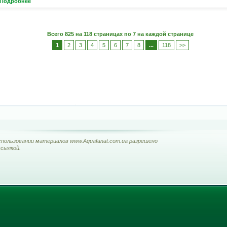
Подробнее
Всего 825 на 118 страницах по 7 на каждой странице
1
2
3
4
5
6
7
8
...
118
>>
d. Использовании материалов www.Aquafanat.com.ua разрешено
ссылкой.