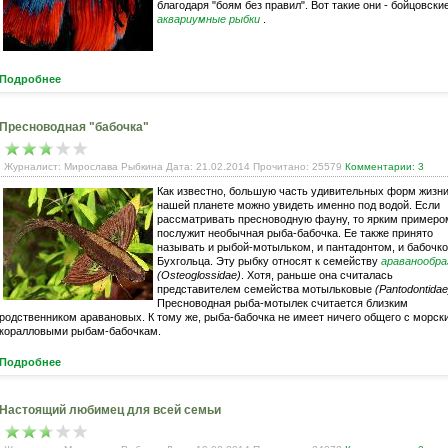
благодаря "боям без правил". Вот такие они - бойцовски
аквариумные рыбки
.
Подробнее
Пресноводная "бабочка"
Журналист: Мирослава Рыбкина Дата: 21.02.2014 Прочитано: 25579
Комментарии: 3
Как известно, большую часть удивительных форм жизни
нашей планете можно увидеть именно под водой. Если
рассматривать пресноводную фауну, то ярким примеро
послужит необычная рыба-бабочка. Ее также принято
называть и рыбой-мотыльком, и пантадонтом, и бабочк
Бухгольца. Эту рыбку относят к семейству
араванообра
(Osteoglossidae)
. Хотя, раньше она считалась
представителем семейства мотыльковые
(Pantodontidae
Пресноводная рыба-мотылек считается близким
родственником аравановых. К тому же, рыба-бабочка не имеет ничего общего с морск
коралловыми рыбам-бабочкам.
Подробнее
Настоящий любимец для всей семьи