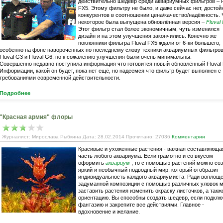
действительно шедевр среди аквариумных фильтров – F
FX5. Этому фильтру не было, и даже сейчас нет, досто
конкурентов в соотношении цена/качество/надёжность. 
некоторое была выпущена обновлённая версия –
Fluval
Этот фильтр стал более экономичным, чуть изменился
дизайн и на этом улучшения закончились. Конечно же
поклонники фильтра Fluval FX5 ждали от 6-ки большего,
особенно на фоне навороченных по последнему слову техники аквариумных фильтро
Fluval G3 и Fluval G6, но к сожалению улучшения были очень минимальны.
Совершенно недавно поступила информация что готовится новый обновлённый Fluval 
Информации, какой он будет, пока нет ещё, но надеемся что фильтр будет выполнен с
требованиями современной действительности.
Подробнее
"Красная армия" флоры
Журналист: Мирослава Рыбкина Дата: 28.02.2014 Прочитано: 27036
Комментарии
Красивые и ухоженные растения - важная составляюща
часть любого аквариума. Если грамотно и со вкусом
оформить
аквариум
, то с помощью растений можно со
яркий и необычный подводный мир, который отобразит
индивидуальность каждого аквариумиста. Ради воплощ
задуманной композиции с помощью различных уловок 
заставить растения изменить окраску листочков, а такж
ориентацию. Вы способны создать шедевр, если подклю
фантазию и закрепите все действиями. Главное -
вдохновение и желание.