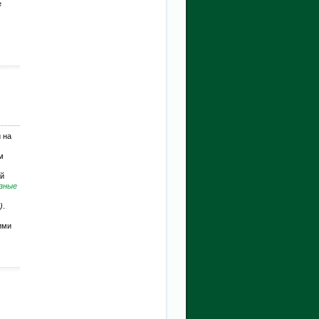
е
 на
м
ой
зные
)
.
ими