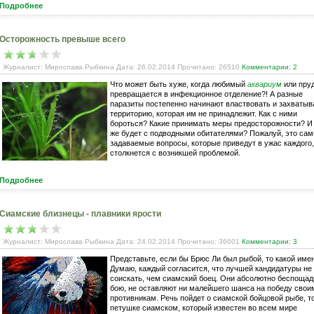
Подробнее
Осторожность превыше всего
Журналист: Мирослава Рыбкина Дата: 26.02.2014 Прочитано: 26510
Комментарии: 2
Что может быть хуже, когда любимый
аквариум
или пру
превращается в инфекционное отделение?! А разные
паразиты постепенно начинают властвовать и захватыв
территорию, которая им не принадлежит. Как с ними
бороться? Какие принимать меры предосторожности? И
же будет с подводными обитателями? Пожалуй, это са
задаваемые вопросы, которые приведут в ужас каждого,
столкнется с возникшей проблемой.
Подробнее
Сиамские близнецы - плавники ярости
Журналист: Мирослава Рыбкина Дата: 24.02.2014 Прочитано: 36601
Комментарии: 3
Представьте, если бы Брюс Ли был рыбой, то какой име
Думаю, каждый согласится, что лучшей кандидатуры не
соискать, чем сиамский боец. Они абсолютно беспощад
бою, не оставляют ни малейшего шанса на победу свои
противникам. Речь пойдет о сиамской бойцовой рыбе, т
петушке сиамском, который известен во всем мире