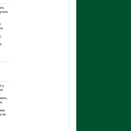
ать
пугать
е
но
л,
И
й и
те
.
вать.
и,
ыми
е не