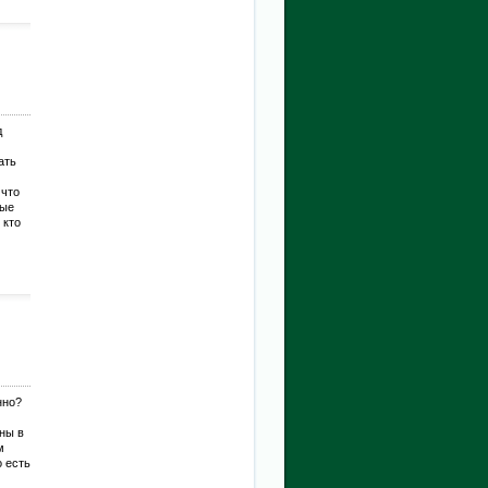
д
ать
 что
мые
 кто
нно?
ны в
м
о есть