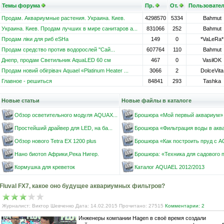
Темы форума
Пр.
От.
Пользовате
Продам. Аквариумные растения. Украина. Киев.
4298570
5334
Bahmut
Украина. Киев. Продам лучших в мире санитаров а...
831066
252
Bahmut
Продам ліки для риб eSHa
149
0
*VaLeRa*
Продам средство против водорослей ''Сай...
607764
110
Bahmut
Днепр, продам Светильник AquaLED 60 см
467
0
VasilOK
Продам новий обігрівач Aquael «Platinum Heater ...
3066
2
DolceVita
Главное - решиться
84841
293
Tashka
Новые статьи
Новые файлы в каталоге
Обзор осветительного модуля AQUAX...
Брошюра «Мой первый аквариум»
Простейший драйвер для LED, на ба...
Брошюра «Фильтрация воды в аква
Обзор нового Tetra EX 1200 plus
Брошюра «Как построить пруд с AQ
Нано биотоп Африки,Река Нигер.
Брошюра: «Техника для садового пр
Кормушка для креветок
Каталог AQUAEL 2012/2013
Fluval FX7, какое оно будущее аквариумных фильтров?
Журналист: Виктор Шевченко Дата: 14.02.2015 Прочитано: 27515
Комментарии: 2
Инженеры компании Hagen в своё время создали