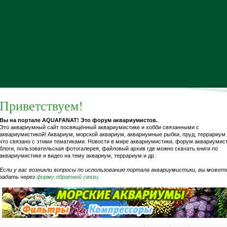
Приветствуем!
Вы на портале AQUAFANAT! Это форум аквариумистов.
Это аквариумный сайт посвящённый аквариумистике и хобби связанными с
аквариумистикой! Аквариум, морской аквариум, аквариумные рыбки, пруд, террариум 
что связано с этими тематиками. Новости в мире аквариумистики, форум аквариумис
блоги, пользовательская фотогалерея, файловый архив где можно скачать книги по
аквариумистике и видео на тему аквариум, террариум и др.
Если у вас возникли вопросы по использованию портала аквариумистики, вы может
задать через
форму обратной связи
.