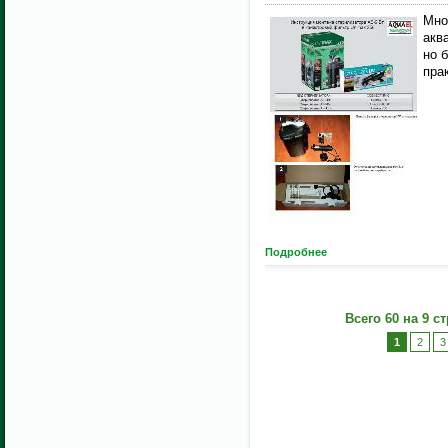
Мно
акв
но 
пра
Подробнее
Всего 60 на 9 с
1
2
3