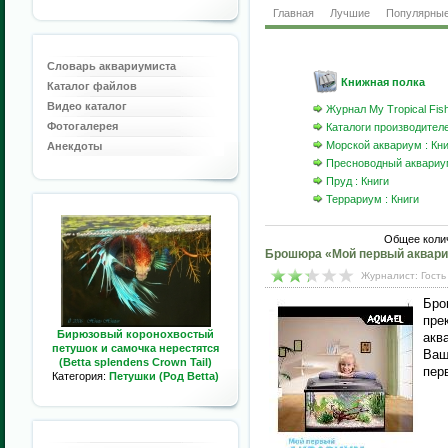
Главная
Лучшие
Популярны
Словарь аквариумиста
Книжная полка
Каталог файлов
Видео каталог
Журнал My Tropical Fis
Фотогалерея
Каталоги производител
Морской аквариум : Кни
Анекдоты
Пресноводный аквариум
Пруд : Книги
Террариум : Книги
Общее коли
Брошюра «Мой первый аквар
Журналист: Гость
Бро
пре
Бирюзовый коронохвостый
акв
петушок и самочка нерестятся
Ваш
(Betta splendens Crown Tail)
пер
Категория:
Петушки (Род Betta)