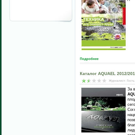
Подробнее
Каталог AQUAEL 2012/20
Журналист: Гость
За 
AQ
пло
сег
Сог
нац
поз
бла
лид