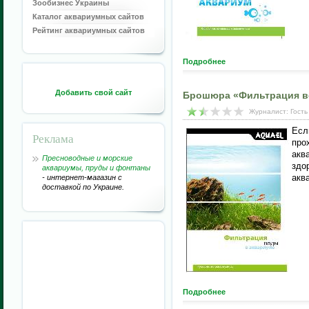
Зообизнес Украины
Каталог аквариумных сайтов
Рейтинг аквариумных сайтов
Подробнее
Добавить свой сайт
Брошюра «Фильтрация в
Журналист: Гость
Есл
Реклама
про
акв
Пресноводные и морские
здо
аквариумы, пруды и фонтаны
акв
- интернет-магазин с
доставкой по Украине.
Подробнее