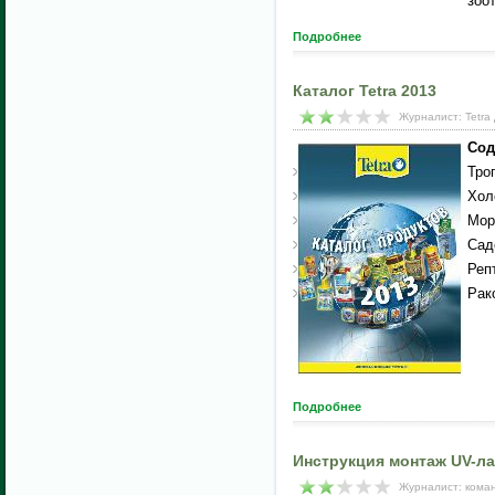
зоо
Подробнее
Каталог Tetra 2013
Журналист: Tetra
Сод
Тро
Хол
Мор
Сад
Реп
Рак
Подробнее
Инструкция монтаж UV-л
Журналист: кома