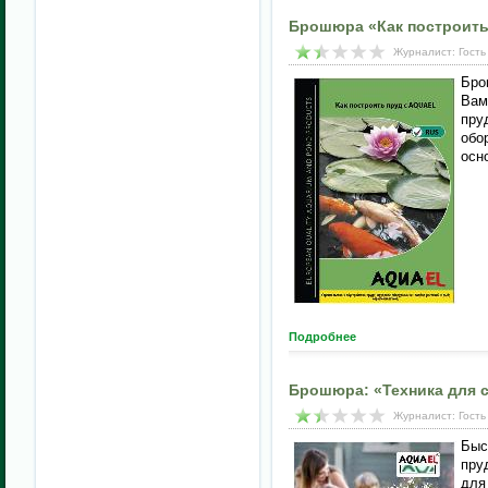
Брошюра «Как построить
Журналист: Гость
Бро
Вам
пру
обо
осн
Подробнее
Брошюра: «Техника для 
Журналист: Гость
Быс
пру
для