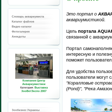
Это портал о
АКВА
Словарь аквариумиста
аквариумистикой.
Каталог файлов
Видео каталог
Цель
портала AQUA
Фотогалерея
связанной с аквариум
Анекдоты
Портал самонаполняе
интересную и полезн
поможет пользовател
Для удобства пользо
пользователи могут 
Компания Центр
"Коралловые острова (
Аквариумистики
Категория:
Выставка
(Pond)", "Река Амазон
ЗооВетЭкспо 2007
Зообизнес Украины