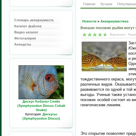
Главная
Лучшие
Популярны
Словарь аквариумиста
Новости
>
Аквариумистика
Каталог файлов
Внешне похожие рыбки могут
Видео каталог
Журналист: Tatya
Фотогалерея
Заг
Анекдоты
Южн
кос
и р
Одн
аме
эти
тождественного окраса, могу
различных видов. Оказывается
развиваются по одной и той 
выгоды. Ученые также устано
похожих особей состоит из в
Дискус Кобальт Снейк
генетическим линиям.
(Symphysodon Discus Cobalt
Snake)
Категория:
Дискусы
(Symphysodon Discus)
Это открытие позволяет пред