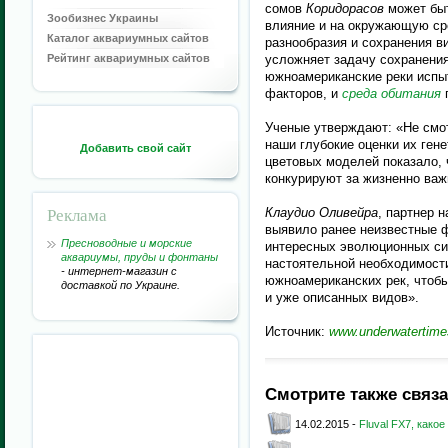
сомов
Коридорасов
может быт
Зообизнес Украины
влияние и на окружающую ср
Каталог аквариумных сайтов
разнообразия и сохранения в
Рейтинг аквариумных сайтов
усложняет задачу сохранения 
южноамериканские реки испы
факторов, и
среда обитания
п
Ученые утверждают: «Не смот
наши глубокие оценки их гене
Добавить свой сайт
цветовых моделей показало, 
конкурируют за жизненно важ
Реклама
Клаудио Оливейра
, партнер 
выявило ранее неизвестные ф
Пресноводные и морские
интересных эволюционных сис
аквариумы, пруды и фонтаны
настоятельной необходимост
- интернет-магазин с
южноамериканских рек, чтоб
доставкой по Украине.
и уже описанных видов».
Источник:
www.underwatertim
Смотрите также связ
14.02.2015 -
Fluval FX7, как