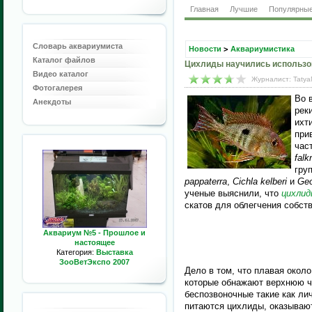
Главная
Лучшие
Популярны
Словарь аквариумиста
Новости
>
Аквариумистика
Каталог файлов
Цихлиды научились использо
Видео каталог
Журналист: Tatya
Фотогалерея
Во 
Анекдоты
рек
ихт
при
час
falk
гру
pappaterra
,
Cichla kelberi
и
Geo
ученые выяснили, что
цихли
скатов для облегчения собств
Аквариум №5 - Прошлое и
настоящее
Категория:
Выставка
ЗооВетЭкспо 2007
Дело в том, что плавая около
которые обнажают верхнюю ч
беспозвоночные такие как ли
питаются цихлиды, оказывают