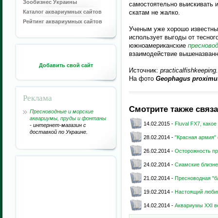
Зообизнес Украины
самостоятельно выискивать и
Каталог аквариумных сайтов
скатам не жалко.
Рейтинг аквариумных сайтов
Ученым уже хорошо известны
использует выгоды от тесног
южноамериканские
пресново
взаимодействие вышеназванн
Добавить свой сайт
Источник:
practicalfishkeeping
На фото
Geophagus proximu
Реклама
Смотрите также связ
Пресноводные и морские
аквариумы, пруды и фонтаны
14.02.2015 -
Fluval FX7, как
- интернет-магазин с
доставкой по Украине.
28.02.2014 -
"Красная армия"
26.02.2014 -
Осторожность п
24.02.2014 -
Сиамские близне
21.02.2014 -
Пресноводная "б
19.02.2014 -
Настоящий люби
14.02.2014 -
Аквариумы XXI в