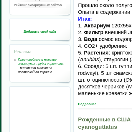
Прошло около полуго
Рейтинг аквариумных сайтов
Опыта в содержании 
Итак:
1.
Аквариум
120х55х5
2.
Фильтр
внешний JB
Добавить свой сайт
3.
Вода
осмос водопр
4. СО2+ удобрения;
Реклама
5.
Растения
: крипток
(
Anubias
), стаурогин (
Пресноводные и морские
аквариумы, пруды и фонтаны
6. Соседи: 5 шт. гуппи
- интернет-магазин с
доставкой по Украине.
rodwayi), 5 шт сиамс
шт. отоцинклюсов (
Ot
десятков черриков (
N
маленькие креветки 
Подробнее
Рожденные в США (
cyanoguttatus