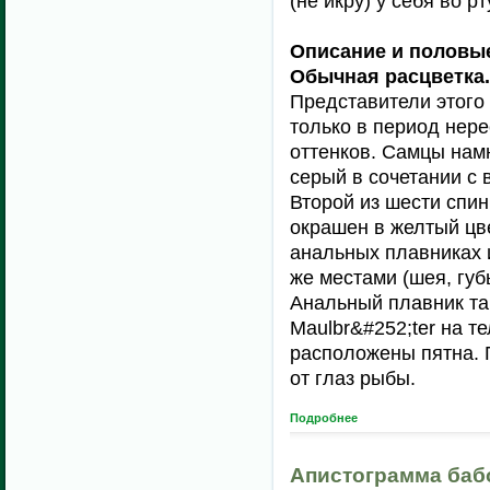
(не икру) у себя во рт
Описание и половые
Обычная расцветка.
Представители этого
только в период нере
оттенков. Самцы намн
серый в сочетании с 
Второй из шести спи
окрашен в желтый цв
анальных плавниках и
же местами (шея, губ
Анальный плавник та
Maulbr&#252;ter на т
расположены пятна. 
от глаз рыбы.
Подробнее
Апистограмма баб