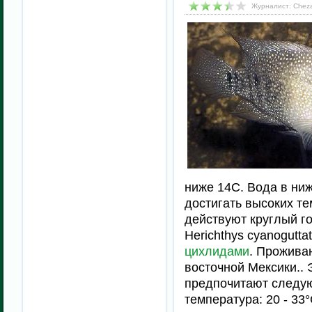
Журналист: Cheza
ниже 14C. Вода в ниж
достигать высоких т
действуют круглый го
Herichthys cyanogutt
цихлидами
. Прожива
восточной Мексики.. 
предпочитают следующ
температура: 20 - 33