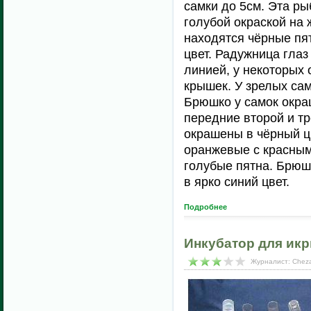
самки до 5см. Эта ры
голубой окраской на 
находятся чёрные пя
цвет. Радужница гла
линией, у некоторых
крышек. У зрелых са
Брюшко у самок окра
передние второй и т
окрашены в чёрный ц
оранжевые с красным
голубые пятна. Брюш
в ярко синий цвет.
Подробнее
Инкубатор для ик
Журналист: Cheza