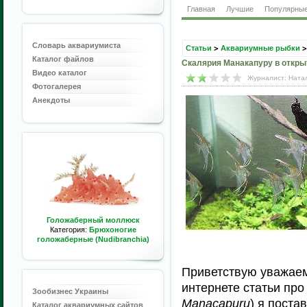
Главная
Лучшие
Популярны
Словарь аквариумиста
Статьи
>
Аквариумные рыбки
>
Каталог файлов
Скалярия Манакапуру в откры
Видео каталог
Журналист: Натал
Фотогалерея
Анекдоты
Голожаберный моллюск
Категория:
Брюхоногие
голожаберные (Nudibranchia)
Приветствую уважаем
интернете статьи про
Зообизнес Украины
Manacapuru
) я поста
Каталог аквариумных сайтов