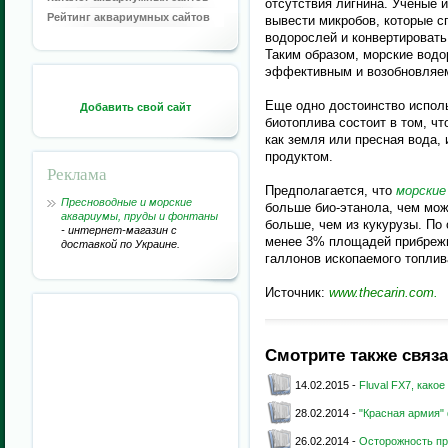
отсутствия лигнина. Ученые 
Рейтинг аквариумных сайтов
вывести микробов, которые с
водорослей и конвертировать
Таким образом, морские водо
эффективным и возобновляе
Еще одно достоинство испол
Добавить свой сайт
биотоплива состоит в том, ч
как земля или пресная вода,
продуктом.
Реклама
Предполагается, что
морские
Пресноводные и морские
больше био-этанола, чем можн
аквариумы, пруды и фонтаны
больше, чем из кукурузы. По
- интернет-магазин с
менее 3% площадей прибрежн
доставкой по Украине.
галлонов ископаемого топлив
Источник:
www.thecarin.com.
Смотрите также связ
14.02.2015 -
Fluval FX7, как
28.02.2014 -
"Красная армия"
26.02.2014 -
Осторожность п