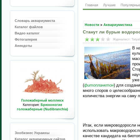
Главная
Лучшие
Популярны
Словарь аквариумиста
Новости
>
Аквариумистика
Каталог файлов
Станут ли бурые водоро
Видео каталог
Фотогалерея
Журналист: Tatya
Анекдоты
В н
кул
мас
про
Сто
нау
уже
(
фитопланктон
) для создан
много споров о целесообразн
количества энергии на саму п
Голожаберный моллюск
Категория:
Брюхоногие
голожаберные (Nudibranchia)
Итак, если микроводоросли н
использовать макроводоросл
Зообизнес Украины
качестве кандидата на биотоп
Каталог аквариумных сайтов