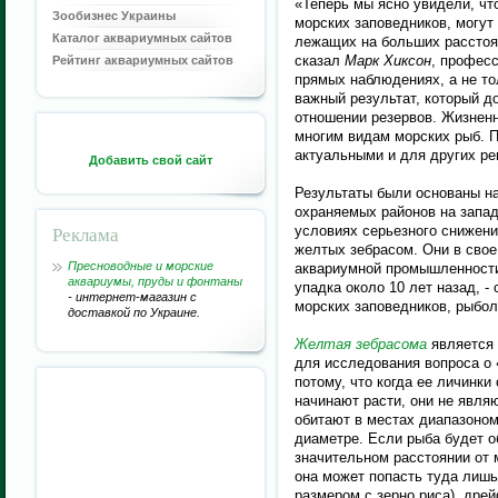
«Теперь мы ясно увидели, чт
Зообизнес Украины
морских заповедников, могут
Каталог аквариумных сайтов
лежащих на больших расстояни
сказал
Марк Хиксон
, професс
Рейтинг аквариумных сайтов
прямых наблюдениях, а не то
важный результат, который д
отношении резервов. Жизненн
многим видам морских рыб. 
актуальными и для других ре
Добавить свой сайт
Результаты были основаны на
охраняемых районов на запад
Реклама
условиях серьезного снижени
желтых зебрасом. Они в свое
Пресноводные и морские
аквариумной промышленности
аквариумы, пруды и фонтаны
упадка около 10 лет назад, - 
- интернет-магазин с
морских заповедников, рыбол
доставкой по Украине.
Желтая зебрасома
является 
для исследования вопроса о 
потому, что когда ее личинки
начинают расти, они не явля
обитают в местах диапазоном
диаметре. Если рыба будет 
значительном расстоянии от 
она может попасть туда лиш
размером с зерно риса), дре