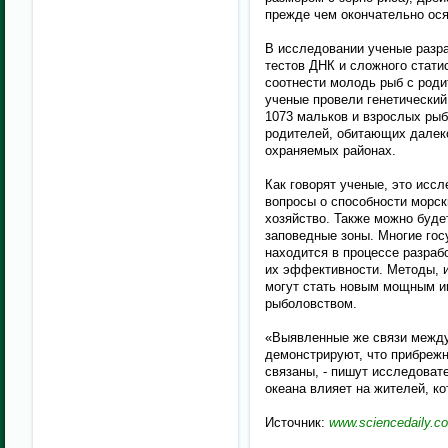
прежде чем окончательно ося
В исследовании ученые разр
тестов ДНК и сложного стати
соотнести молодь рыб с родит
ученые провели генетический
1073 мальков и взрослых рыб
родителей, обитающих далеко 
охраняемых районах.
Как говорят ученые, это исс
вопросы о способности морск
хозяйство. Также можно буде
заповедные зоны. Многие гос
находится в процессе разраб
их эффективности. Методы, 
могут стать новым мощным и
рыболовством.
«Выявленные же связи межд
демонстрируют, что прибреж
связаны, - пишут исследоват
океана влияет на жителей, к
Источник:
www.sciencedaily.c