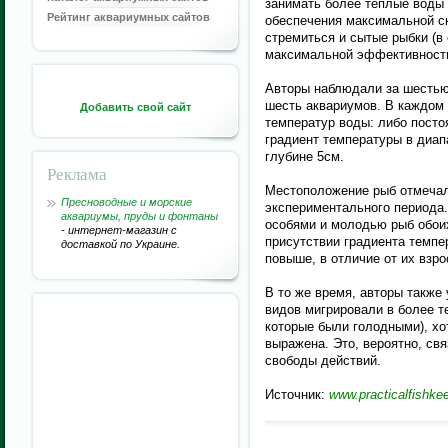
занимать более теплые воды 
Рейтинг аквариумных сайтов
обеспечения максимальной ск
стремиться и сытые рыбки (в
максимальной эффективност
Авторы наблюдали за шестью
шесть аквариумов. В каждом
Добавить свой сайт
температур воды: либо посто
градиент температуры в диапа
глубине 5см.
Реклама
Местоположение рыб отмечали
Пресноводные и морские
экспериментального периода
аквариумы, пруды и фонтаны
особями и молодью рыб обоих
- интернет-магазин с
присутствии градиента темпе
доставкой по Украине.
повыше, в отличие от их взр
В то же время, авторы также
видов мигрировали в более т
которые были голодными), хо
выражена. Это, вероятно, свя
свободы действий.
Источник:
www.practicalfishke