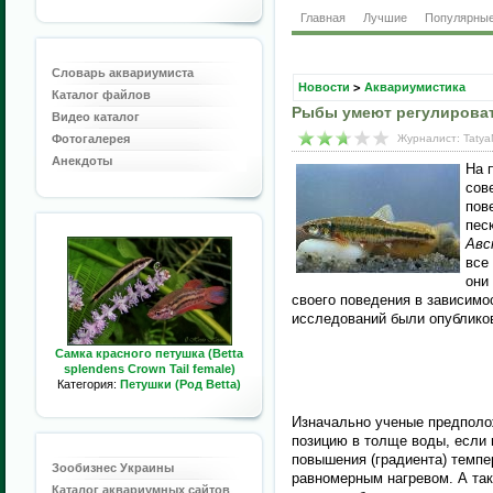
Главная
Лучшие
Популярны
Словарь аквариумиста
Новости
>
Аквариумистика
Каталог файлов
Рыбы умеют регулироват
Видео каталог
Фотогалерея
Журналист: Tatya
Анекдоты
На 
сов
пов
пес
Авс
все
они
своего поведения в зависимо
исследований были опублико
Самка красного петушка (Betta
splendens Crown Tail female)
Категория:
Петушки (Род Betta)
Изначально ученые предполо
позицию в толще воды, если 
повышения (градиента) темпе
Зообизнес Украины
равномерным нагревом. А так
Каталог аквариумных сайтов