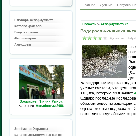
Главная
Лучшие
Популярны
Словарь аквариумиста
Новости
>
Аквариумистика
Каталог файлов
Водоросли-хищники пит
Видео каталог
Фотогалерея
Журналист: Tatya
Анекдоты
Цве
нан
пла
Выз
одн
(
Kar
для
Благодаря им морская вода п
ученые считали, что цель по
защита, которую применяют
Однако последние исследован
Зоомаркет Птичий Рынок
образом вовсе не защищаются
Категория:
Аквафорум 2006
одноклеточные водоросли –
S
всего лишь случайными жерт
Зообизнес Украины
Каталог аквариумных сайтов