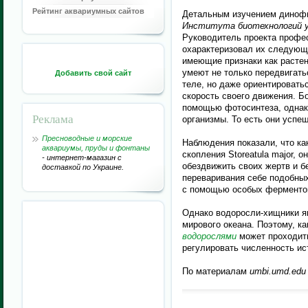
Рейтинг аквариумных сайтов
Детальным изучением диноф
Института биотехнологий 
Руководитель проекта профе
охарактеризовал их следующ
имеющие признаки как растени
умеют не только передвигать
Добавить свой сайт
теле, но даже ориентировать
скорость своего движения. 
помощью фотосинтеза, однак
Реклама
организмы. То есть они успе
Пресноводные и морские
Наблюдения показали, что как
аквариумы, пруды и фонтаны
скопления Storeatula major, 
- интернет-магазин с
обездвижить своих жертв и б
доставкой по Украине.
переваривания себе подобны
с помощью особых ферменто
Однако водоросли-хищники я
мирового океана. Поэтому, к
водорослями
может проходить
регулировать численность ис
По материалам
umbi.umd.edu