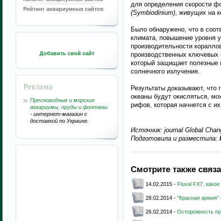
для определения скорости ф
Рейтинг аквариумных сайтов
(Symbiodinium)
, живущих на к
Было обнаружено, что в соот
климата, повышение уровня у
производительности коралло
Добавить свой сайт
производственных ключевых
который защищает полезные 
солнечного излучения.
Реклама
Результаты доказывают, что 
океаны будут окисляться, мо
Пресноводные и морские
рифов, которая начнется с и
аквариумы, пруды и фонтаны
- интернет-магазин с
доставкой по Украине.
Источник: journal Global Chan
Подготовила и разместила:
Смотрите также связ
14.02.2015 -
Fluval FX7, как
28.02.2014 -
"Красная армия"
26.02.2014 -
Осторожность п