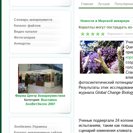
Главная
Лучшие
Популярны
Словарь аквариумиста
Новости
>
Морской аквариум
Каталог файлов
Кораллы могут пострадать из-
Видео каталог
Журналист: cimon
Фотогалерея
Уче
Анекдоты
Que
при
кор
соз
гол
Cra
вли
фотосинтетический потенциа
Результаты этих исследован
журнала
Global Change Biolog
Фирма Центр Аквариумистики
Категория:
Выставка
ЗооВетЭкспо 2007
Ученые подвергали 24 колон
испытаниям, таким как повыш
Зообизнес Украины
сценарий изменения климата 
Каталог аквариумных сайтов