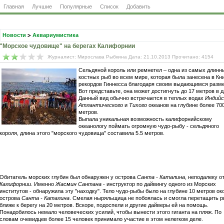
Главная
Лучшие
Популярные
Список
Добавить
Новости
>
Аквариумистика
"Морское чудовище" на берегах Калифорнии
Журналист: Мирослава Рыбкина Дата: 21.10.2013 Прочитано: 4154
Сельдяной король или ремнетел – одна из самых длинн
костных рыб во всем мире, которая была занесена в Кн
рекордов Гиннесса благодаря своим выдающимся разм
Вот представьте, она может достигнуть до 17 метров в д
Данный вид обычно встречается в теплых водах
Индийс
Атлантического
и
Тихого
океанов на глубине более 70
метров.
Выпала уникальная возможность калифорнийскому
океанологу поймать огромную чудо-рыбу - сельдяного
короля, длина этого "морского чудовища" составила 5.5 метров.
Обитатель морских глубин был обнаружен у острова
Санта - Каталина
, неподалеку о
Калифорнии
. Именно
Жасмин Сантана
- инструктор по дайвингу одного из Морских
институтов - обнаружила эту "находку". Тело чудо-рыбы было на глубине 10 метров ок
острова
Санта - Каталина
. Смелая ныряльщица не побоялась и смогла перетащить 
ближе к берегу на 20 метров. Вскоре, подоспели и другие дайверы ей на помощь.
Понадобилось немало человеческих усилий, чтобы вынести этого гиганта на пляж. По
словам очевидцев более 15 человек принимало участие в этом нелегком деле.