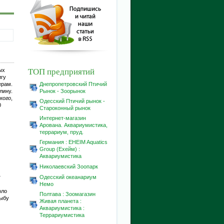
ТОП предприятий
ых
игу
ерам.
Днепропетровский Птичий
лину.
Рынок - Зоорынок
кого
,
Одесский Птичий рынок -
0
Староконный рынок
Интернет-магазин
Aрована. Аквариумистика,
террариум, пруд.
Германия : EHEIM Aquatics
Group (Ехейм) :
Аквариумистика
Николаевский Зоопарк
т
Одесский океанариум
Немо
оло
Полтава : Зоомагазин
рыбу
Живая планета :
Аквариумистика :
Террариумистика