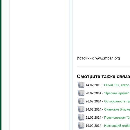
Источник: www.mbari.org
Смотрите также связ
14.02.2015 -
Fluval FX7, как
28.02.2014 -
"Красная армия"
26.02.2014 -
Осторожность п
24.02.2014 -
Сиамские близне
21.02.2014 -
Пресноводная "б
19.02.2014 -
Настоящий люби