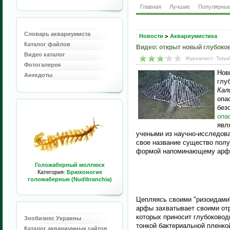
Главная
Лучшие
Популярны
Словарь аквариумиста
Новости
>
Аквариумистика
Каталог файлов
Видео: открыт новый глубоко
Видео каталог
Журналист: Tatya
Фотогалерея
Нов
Анекдоты
глу
Кал
опа
без
опа
явл
учеными из научно-исследов
свое название существо полу
формой напоминающему арфу
Голожаберный моллюск
Категория:
Брюхоногие
голожаберные (Nudibranchia)
Цепляясь своими "ризоидами" 
арфы захватывает своими от
которых приносит глубоковод
Зообизнес Украины
тонкой бактериальной пленко
Каталог аквариумных сайтов