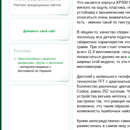
Что касается корпуса KP500 C
Рейтинг аквариумных сайтов
мягкого на ощупь пластика, 
устойчива к механическим по
относиться очень внимательн
есть - именно такой по текст
Добавить свой сайт
В общем-то, качество сборки
поскольку все детали подогн
габаритных характеристик это
грамм. При этом стоит отмет
Реклама
всего 11,9 миллиметров, сег
похвастаться далеко не все
Пресноводные и морские
ширины этой модели, то эти п
аквариумы, пруды и фонтаны
миллиметрам.
- интернет-магазин с
доставкой по Украине.
Дисплей у мобильного телеф
технологии TFT с диагональю
Количество различных цветов
Cookie, равно 252 тысячам. 
устройства весьма неплоха, 
настроено так, что реакция н
возможно, что таким образом
возможность ошибочных нажа
Кроме непосредственно само
разместились в самом низу и