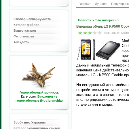
Главная
Лучшие
Популярны
Словарь аквариумиста
Новости
>
Это интересно
Каталог файлов
Внешний облик LG KP500 Cook
Видео каталог
Журналист: Media
Фотогалерея
Моб
Анекдоты
Coo
кор
при
нас
данный мобильный телефон р
конечная цена действительн
модель LG - KP500 Cookie пр
На сегодняшний день мобиль
потребителям в четырех цвет
Голожаберный моллюск
золотом, а это значит, что е
Категория:
Брюхоногие
вполне рядовыми эстетически
голожаберные (Nudibranchia)
плане стиля и моды.
Зообизнес Украины
Каталог аквариумных сайтов