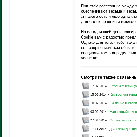
При этом расстояние между 
обеспечивают весьма и весьм
аппарата есть и еще одна кн
для его включения и выключе
На сегодняшний день приобр
Cookie вам с радостью пред
Однако для того, чтобы така
ее совершением вам обязател
специалистом в определении 
vcene.ua.
Смотрите также связанн
17.02.2014 -
Страна тысячи у
15.02.2014 -
Как воспользова
10.02.2014 -
На языке Шексп
03.02.2014 -
Настоящий отды
27.01.2014 -
Эксклюзивные п
17.11.2013 -
Два клика для см