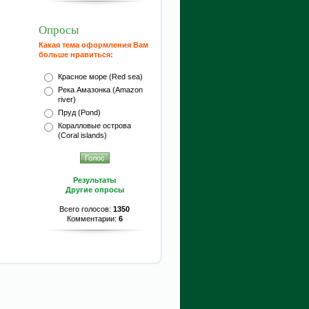
Опросы
Какая тема оформления Вам
больше нравиться:
Красное море (Red sea)
Река Амазонка (Amazon
river)
Пруд (Pond)
Коралловые острова
(Coral islands)
Результаты
Другие опросы
Всего голосов:
1350
Комментарии:
6