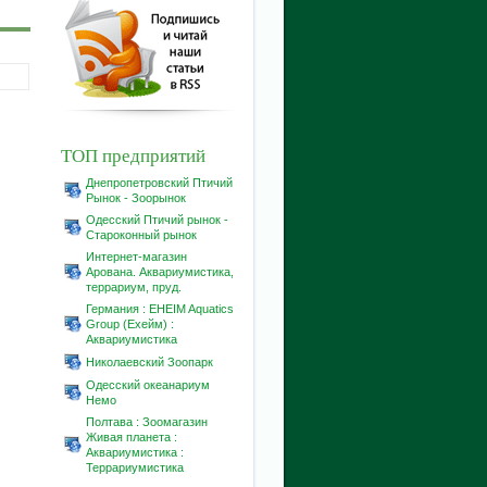
ТОП предприятий
Днепропетровский Птичий
Рынок - Зоорынок
Одесский Птичий рынок -
Староконный рынок
Интернет-магазин
Aрована. Аквариумистика,
террариум, пруд.
Германия : EHEIM Aquatics
Group (Ехейм) :
Аквариумистика
Николаевский Зоопарк
Одесский океанариум
Немо
Полтава : Зоомагазин
Живая планета :
Аквариумистика :
Террариумистика