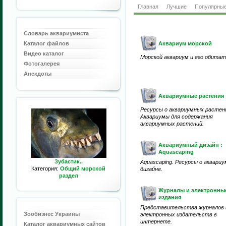
Главная
Лучшие
Популярны
Словарь аквариумиста
Каталог файлов
Аквариум морской
Видео каталог
Морской аквариум и его обитат
Фотогалерея
Анекдоты
Аквариумные растения
Ресурсы о аквариумных растен
Аквариумы для содержания
аквариумных растений.
Аквариумный дизайн :
Aquascaping
Зубастик..
Aquascaping. Ресурсы о аквари
Категория:
Общий морской
дизайне.
раздел
Журналы и электронны
издания
Представительства журналов 
Зообизнес Украины
электронных издательств в
интернете.
Каталог аквариумных сайтов