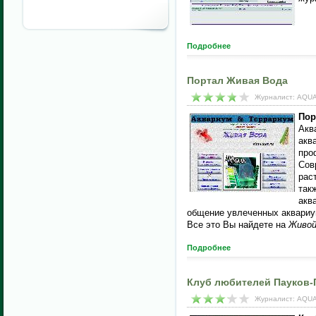
Подробнее
Портал Живая Вода
Журналист: AQUA
Пор
Акв
акв
про
Сов
рас
так
акв
общение увлеченных аквариу
Все это Вы найдете на
Живой
Подробнее
Клуб любителей Пауков-
Журналист: AQUA