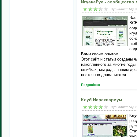
ИгуанаРус - сообщество 
Журналист: AQUA
Вас
ВСЕ
сод
игу
осн
люб
сод
Вами своим опытом.
Этот сайт и статьи созданы 
накопленного за многие годы
ошибках, мы рады нашим дос
постоянно дополняются.
Подробнее
Клуб Исраквариум
Журналист: AQUA
Клу
рес
рус
Ста
журн