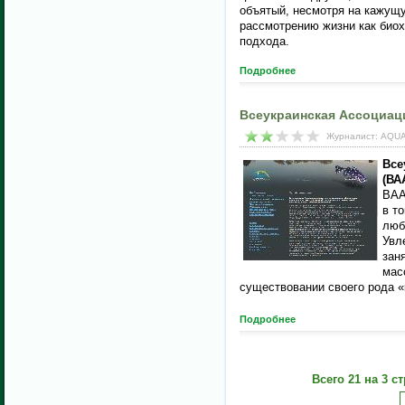
объятый, несмотря на кажущу
рассмотрению жизни как биох
подхода.
Подробнее
Всеукраинская Ассоциац
Журналист: AQUA
Все
(ВА
ВАА
в т
люб
Увл
зан
мас
существовании своего рода «
Подробнее
Всего 21 на 3 с