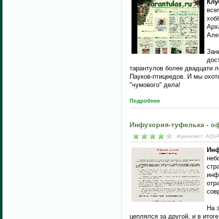
Клу
все
хоб
Арх
Але
Зан
дос
тарантулов более двадцати л
Пауков-птицеедов. И мы охо
"чумового" дела!
Подробнее
Инфузория-туфелька - о
Журналист: AQUA
Инф
неб
стр
инф
отр
сов
На 
цеплялся за другой, и в ито