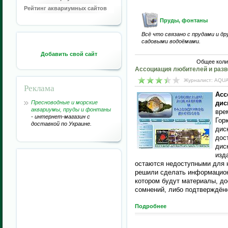
Рейтинг аквариумных сайтов
Пруды, фонтаны
Всё что связано с прудами и др
садовыми водоёмами.
Добавить свой сайт
Общее коли
Ассоциация любителей и разв
Журналист: AQUA
Реклама
Асс
Пресноводные и морские
дис
аквариумы, пруды и фонтаны
вре
- интернет-магазин с
Гор
доставкой по Украине.
дис
дос
дис
изд
остаются недоступными для 
решили сделать информацион
котором будут материалы, до
сомнений, либо подтверждённ
Подробнее