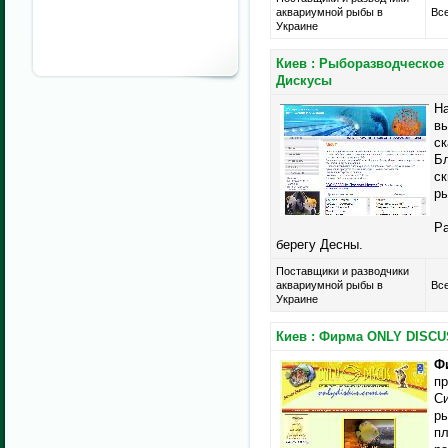
аквариумной рыбы в
Все
Украине
Киев : Рыборазводческое 
Дискусы
На
вы
ск
Бл
ск
ры
Ра
берегу Десны.
Поставщики и разводчики
аквариумной рыбы в
Все
Украине
Киев : Фирма ONLY DISCU
Ф
пр
Си
ры
пл