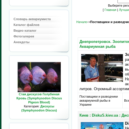
Выберите рег
[
Главная
|
Лучши
Словарь аквариумиста
Начало
->
Поставщики и разводчи
Каталог файлов
Видео каталог
Фотогалерея
Днепропетровск. Зоопито
Анекдоты
Аквариумная рыба
З
ра
ак
вы
об
На
а
литров. Огромный ассортим
Стая дискусов Голубиная
Поставщики и разводчики
Кровь (Symphysodon Discus
аквариумной рыбы в
Все
Pigeon Blood)
Украине
Категория:
Дискусы
(Symphysodon Discus)
Киев : DiskuS.kiev.ua : Ди
Di
Не