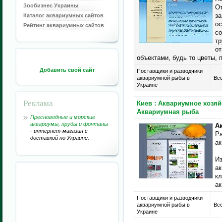
Зообизнес Украины
От
за
Каталог аквариумных сайтов
ос
Рейтинг аквариумных сайтов
со
тр
от
объектами, будь то цветы, 
Добавить свой сайт
Поставщики и разводчики
аквариумной рыбы в
Все
Украине
Реклама
Киев : Аквариумное хозяйс
Аквариумная рыба
Пресноводные и морские
аквариумы, пруды и фонтаны
Ак
- интернет-магазин с
Ра
доставкой по Украине.
ак
Из
ак
к
ак
Поставщики и разводчики
аквариумной рыбы в
Все
Украине