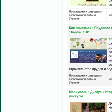
ра
це
Поставщики и разводчики
аквариумной рыбы в
Все
Украине
Комсомольск : Прудовое 
: Карпы КОИ
Ко
ра
де
во
об
к
ус
строительство прудов и во
Поставщики и разводчики
аквариумной рыбы в
Все
Украине
Мариуполь : Дискусы Иго
Дискусы
Д
Ув
го