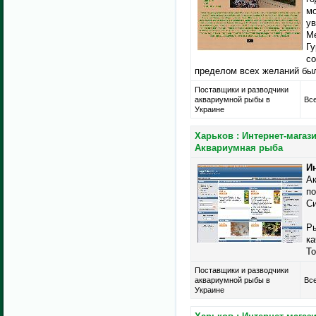
мо
ув
Ме
Гу
со
пределом всех желаний был
Поставщики и разводчики
аквариумной рыбы в
Все
Украине
Харьков : Интернет-магази
Аквариумная рыба
Ин
Ак
по
Си
Ры
ка
То
Поставщики и разводчики
аквариумной рыбы в
Все
Украине