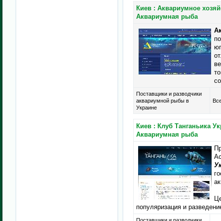
Киев : Аквариумное хозяй
Аквариумная рыба
А
по
юг
от
ве
то
со
Поставщики и разводчики
аквариумной рыбы в
Все
Украине
Киев : Клуб Танганьика Ук
Аквариумная рыба
Пр
Ас
У
го
ак
Це
популяризация и разведение
Поставщики и разводчики