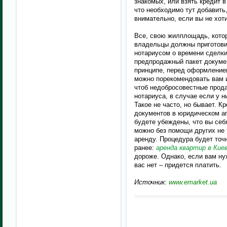
знакомых, или взять кредит 
что необходимо тут добавить
внимательно, если вы не хот
Все, свою жилплощадь, котор
владельцы должны приготови
нотариусом о времени сделки
предпродажный пакет докуме
принципе, перед оформление
можно порекомендовать вам и
чтоб недобросовестные прод
нотариуса, в случае если у н
Такое не часто, но бывает. К
документов в юридическом аге
будете убеждены, что вы себ
можно без помощи других не т
аренду. Процедура будет точн
ранее:
аренда квартир в Кие
дороже. Однако, если вам ну
вас нет – придется платить.
Источник:
www.emarket.ua