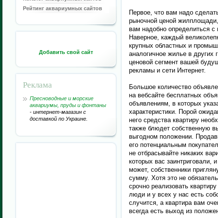
Рейтинг аквариумных сайтов
Первое, что вам надо сделат
рыночной ценой жилплощади, 
вам надобно определиться с 
Наверное, каждый великолеп
крупных областных и промыш
Добавить свой сайт
аналогичное жилье в других 
ценовой сегмент вашей будущ
рекламы и сети Интернет.
Реклама
Большое количество объявле
на вебсайте бесплатных объя
Пресноводные и морские
объявлениям, в которых ука
аквариумы, пруды и фонтаны
характеристики. Порой ожида
- интернет-магазин с
доставкой по Украине.
него средства квартиру нео
также блюдет собственную вы
выгодном положении. Продав
его потенциальным покупател
не отбрасывайте никаких вар
которых вас заинтриговали, и
может, собственники приглян
сумму. Хотя это не обязатель
срочно реализовать квартиру
люди и у всех у нас есть соб
случится, а квартира вам оч
всегда есть выход из положе