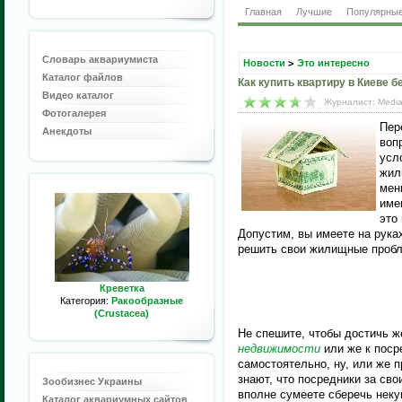
Главная
Лучшие
Популярны
Словарь аквариумиста
Новости
>
Это интересно
Каталог файлов
Как купить квартиру в Киеве б
Видео каталог
Журналист: Media
Фотогалерея
Пер
Анекдоты
воп
усл
жил
мен
име
это
Допустим, вы имеете на рука
решить свои жилищные проб
Креветка
Категория:
Ракообразные
(Crustacea)
Не спешите, чтобы достичь ж
недвижимости
или же к поср
самостоятельно, ну, или же 
знают, что посредники за сво
Зообизнес Украины
вполне сумеете сберечь неку
Каталог аквариумных сайтов