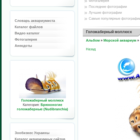
Фотогалерея
Последние фотографии
Лучшие фотографии
Самые популярные фотографи
Словарь аквариумиста
Каталог файлов
Голожаберный моллюск
Видео каталог
Фотогалерея
Альбом
»
Морской аквариум
»
Анекдоты
Назад
Голожаберный моллюск
Категория:
Брюхоногие
голожаберные (Nudibranchia)
Зообизнес Украины
Каталог аквариумных сайтов