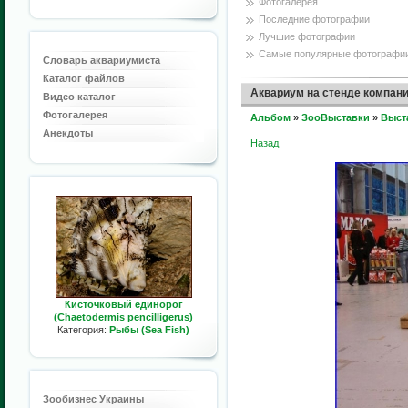
Фотогалерея
Последние фотографии
Лучшие фотографии
Самые популярные фотографи
Словарь аквариумиста
Каталог файлов
Аквариум на стенде компани
Видео каталог
Фотогалерея
Альбом
»
ЗооВыставки
»
Выст
Анекдоты
Назад
Кисточковый единорог
(Chaetodermis pencilligerus)
Категория:
Рыбы (Sea Fish)
Зообизнес Украины