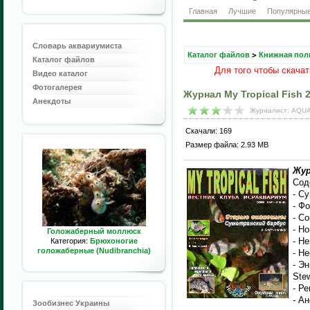
Главная
Лучшие
Популярны
Словарь аквариумиста
Каталог файлов
>
Книжная пол
Каталог файлов
Для того чтобы скача
Видео каталог
Фотогалерея
Журнал My Tropical Fish 2
Анекдоты
Журналист: AQUA
Скачали: 169
Размер файла: 2.93 MB
Жур
Сод
- С
- Ф
- Co
- Н
Голожаберный моллюск
- He
Категория:
Брюхоногие
голожаберные (Nudibranchia)
- Н
- Э
Stew
- Ре
- А
Зообизнес Украины