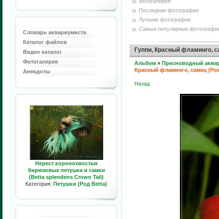
Фотогалерея
Последние фотографии
Лучшие фотографии
Самые популярные фотографи
Словарь аквариумиста
Каталог файлов
Гуппи, Красный фламинго, сам
Видео каталог
Фотогалерея
Альбом
»
Пресноводный аква
Красный фламинго, самец (Poeci
Анекдоты
Назад
Нерест коронохвостых
бирюзовых петушка и самки
(Betta splendens Crown Tail)
Категория:
Петушки (Род Betta)