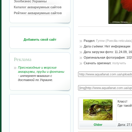
Зообизнес Украины
Каталог аквариумных сайтов
Рейтинг аквариумных сайтов
Добавить свой сайт
Раздел:
Гуппи (Poecilia reticulata
Дата съёмки: Нет информации
Дата загрузки фото: 11.24.09, 16
Реклама
Оригинальная фотография: 1024
Скачать оригинал:
получить
Пресноводные и морские
аквариумы, пруды и фонтаны
- интернет-магазин с
доставкой по Украине.
Класс!
Где тако
Older
Дата: 27