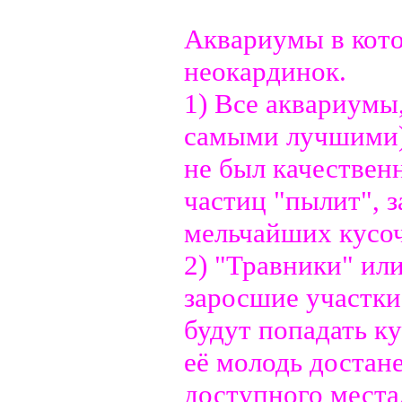
Аквариумы в кот
неокардинок.
1) Все аквариумы
самыми лучшими)
не был качествен
частиц "пылит", з
мельчайших кусоч
2) "Травники" ил
заросшие участки
будут попадать ку
её молодь достане
доступного места