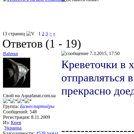
13 страниц
1
2
3
>
»
Ответов (1 - 19)
7.3.2015, 17:50
Bahmut
Креветочки в х
отправляться 
прекрасно дое
Свой на Aquafanat.com.ua
Группа:
Бизнеспартнёры
Сообщений: 548
Регистрация: 8.11.2009
Из:
Киев
------------------
Украина
Благодарности:
4529 раз(а)