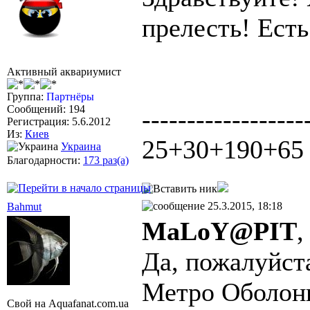
прелесть! Ест
Активный аквариумист
Группа:
Партнёры
Сообщений: 194
------------------
Регистрация: 5.6.2012
Из:
Киев
25+30+190+65
Украина
Благодарности:
173 раз(а)
25.3.2015, 18:18
Bahmut
MaLoY@PIT
,
Да, пожалуйс
Метро Оболон
Свой на Aquafanat.com.ua