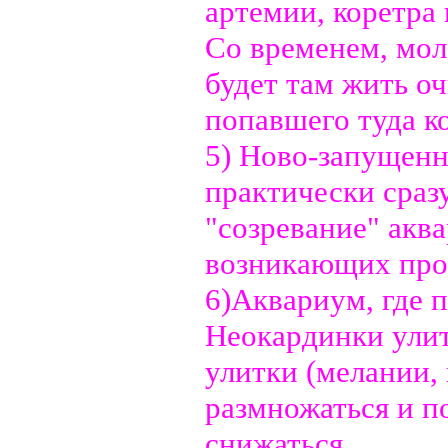
артемии, коретра и
Со временем, мол
будет там жить о
попавшего туда к
5) Ново-запущен
практически сразу
"созревание" акв
возникающих про
6)Аквариум, где 
Неокардинки улит
улитки (мелании,
размножаться и п
снижаться.