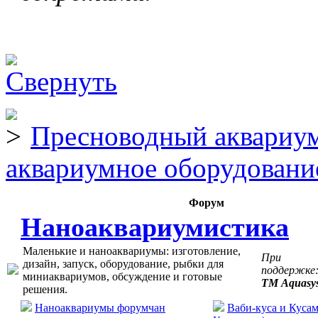
Пресноводный аквариум
аквариумное оборудовани
Форум
Наноаквариумистика
Маленькие и наноаквариумы: изготовление,
При
дизайн, запуск, оборудование, рыбки для
поддержке
миниаквариумов, обсуждение и готовые
ТМ Aquasy
решения.
Наноаквариумы форумчан
Ваби-куса и Кусам