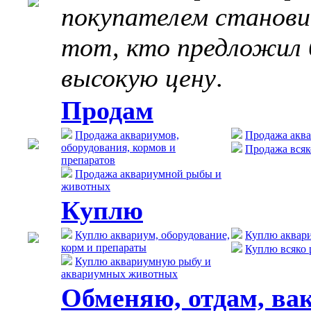
покупателем станов
тот, кто предложил 
высокую цену
.
Продам
Продажа аквариумов,
Продажа акв
оборудования, кормов и
Продажа всяк
препаратов
Продажа аквариумной рыбы и
животных
Куплю
Куплю аквариум, оборудование,
Куплю аквар
корм и препараты
Куплю всяко 
Куплю аквариумную рыбу и
аквариумных животных
Обменяю, отдам, ва