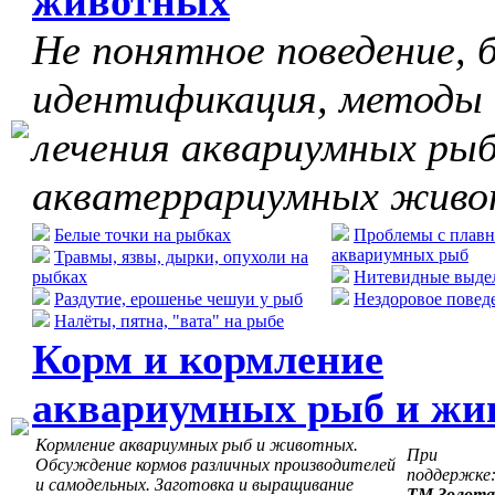
животных
Не понятное поведение, б
идентификация, методы
лечения аквариумных рыб
акватеррариумных жив
Белые точки на рыбках
Проблемы с плавн
аквариумных рыб
Травмы, язвы, дырки, опухоли на
рыбках
Нитевидные выдел
Раздутие, ерошенье чешуи у рыб
Нездоровое повед
Налёты, пятна, "вата" на рыбе
Корм и кормление
аквариумных рыб и жи
Кормление аквариумных рыб и животных.
При
Обсуждение кормов различных производителей
поддержке
и самодельных. Заготовка и выращивание
ТМ Золота