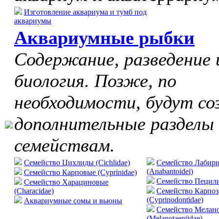
Изготовление аквариума и тумб под
аквариумы
Аквариумные рыбки
Содержание, разведение 
биология. Позже, по
необходимости, будут со
дополнительные разделы
семействам.
Семейство Цихлиды (Cichlidae)
Семейство Лабир
(Anabantoidei)
Семейство Карповые (Cyprinidae)
Cемейство Пецилие
Семейство Харациновые
(Characidae)
Семейство Карпо
(Cyprinodontidae)
Аквариумные сомы и вьюны
Семейство Мелан
(Melanotaeniidae)