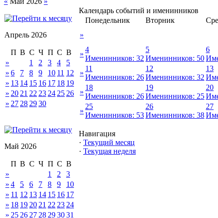
«
Май 2026
»
Календарь событий и именинников
Понедельник
Вторник
Сре
Апрель 2026
»
4
5
6
П
В
С
Ч
П
С
В
»
Именинников: 32
Именинников: 50
Име
»
1
2
3
4
5
11
12
13
»
6
7
8
9
10
11
12
»
Именинников: 26
Именинников: 32
Име
»
13
14
15
16
17
18
19
18
19
20
»
»
20
21
22
23
24
25
26
Именинников: 26
Именинников: 25
Име
»
27
28
29
30
25
26
27
»
Именинников: 53
Именинников: 38
Име
Навигация
·
Текущий месяц
Май 2026
·
Текущая неделя
П
В
С
Ч
П
С
В
»
1
2
3
»
4
5
6
7
8
9
10
»
11
12
13
14
15
16
17
»
18
19
20
21
22
23
24
»
25
26
27
28
29
30
31