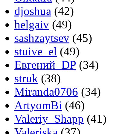
djoshua
(42)
helgaiv
(49)
sashzaytsev
(45)
stuive_el
(49)
Евгений_DP
(34)
struk
(38)
Miranda0706
(34)
ArtyomBi
(46)
Valeriy_Shapp
(41)
Valeriska
(37)