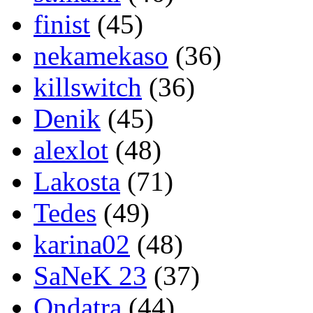
finist
(45)
nekamekaso
(36)
killswitch
(36)
Denik
(45)
alexlot
(48)
Lakosta
(71)
Tedes
(49)
karina02
(48)
SaNeK 23
(37)
Ondatra
(44)