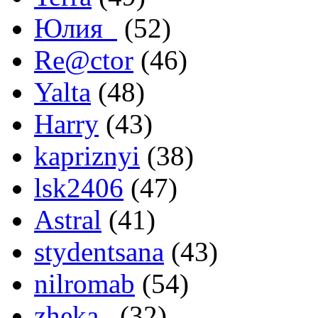
Юлия_
(52)
Re@ctor
(46)
Yalta
(48)
Harry
(43)
kapriznyi
(38)
lsk2406
(47)
Astral
(41)
stydentsana
(43)
nilromab
(54)
zheka_
(32)