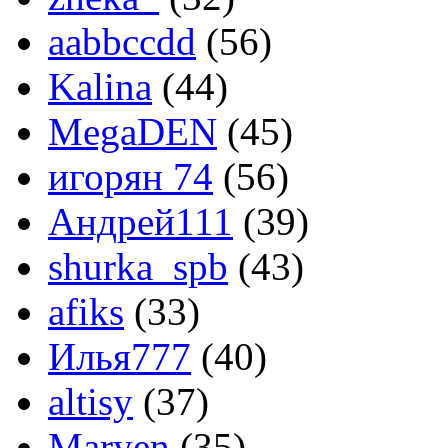
aabbccdd
(56)
Kalina
(44)
MegaDEN
(45)
игорян 74
(56)
Андрей111
(39)
shurka_spb
(43)
afiks
(33)
Илья777
(40)
altisy
(37)
Maryen
(35)