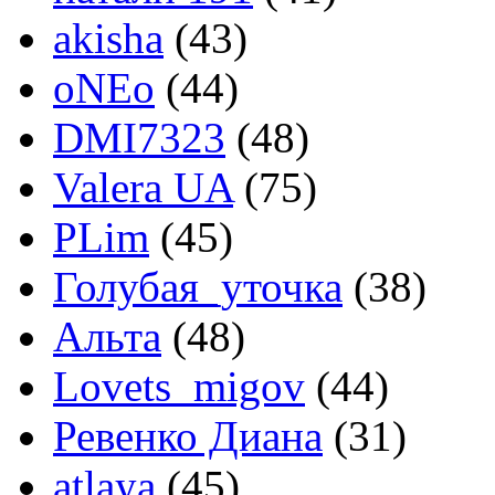
akisha
(43)
oNEo
(44)
DMI7323
(48)
Valera UA
(75)
PLim
(45)
Голубая_уточка
(38)
Альта
(48)
Lovets_migov
(44)
Ревенко Диана
(31)
atlaya
(45)