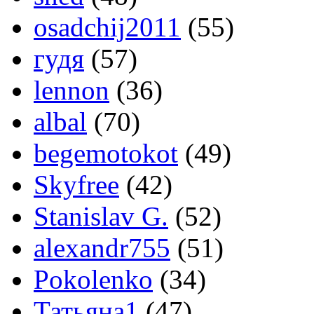
osadchij2011
(55)
гудя
(57)
lennon
(36)
albal
(70)
begemotokot
(49)
Skyfree
(42)
Stanislav G.
(52)
alexandr755
(51)
Pokolenko
(34)
Татьяна1
(47)