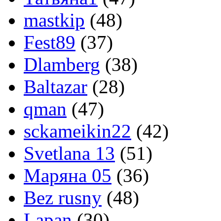
mastkip
(48)
Fest89
(37)
Dlamberg
(38)
Baltazar
(28)
qman
(47)
sckameikin22
(42)
Svetlana 13
(51)
Маряна 05
(36)
Bez rusny
(48)
Lapan
(30)