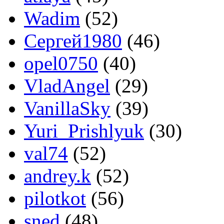
Wadim
(52)
Сергей1980
(46)
opel0750
(40)
VladAngel
(29)
VanillaSky
(39)
Yuri_Prishlyuk
(30)
val74
(52)
andrey.k
(52)
pilotkot
(56)
sned
(48)