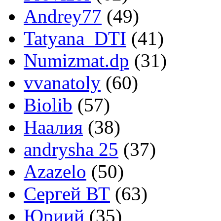
Andrey77
(49)
Tatyana_DTI
(41)
Numizmat.dp
(31)
vvanatoly
(60)
Biolib
(57)
Наалия
(38)
andrysha 25
(37)
Azazelo
(50)
Сергей ВТ
(63)
Юриий
(35)