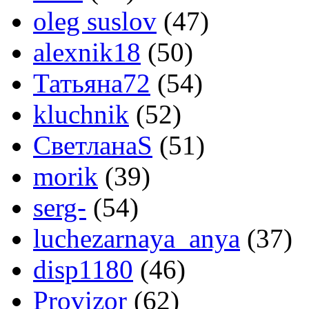
oleg suslov
(47)
alexnik18
(50)
Татьяна72
(54)
kluchnik
(52)
СветланаS
(51)
morik
(39)
serg-
(54)
luchezarnaya_anya
(37)
disp1180
(46)
Provizor
(62)