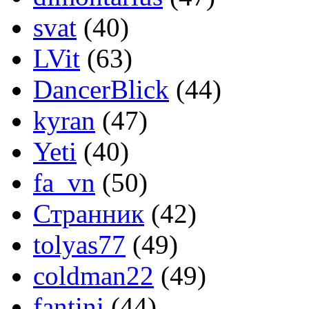
svat
(40)
LVit
(63)
DancerBlick
(44)
kyran
(47)
Yeti
(40)
fa_vn
(50)
Странник
(42)
tolyas77
(49)
coldman22
(49)
fantini
(44)