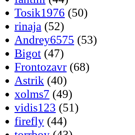
Tosik1976
(50)
rinaja
(52)
Andrey6575
(53)
Bigot
(47)
Frontozavr
(68)
Astrik
(40)
xolms7
(49)
vidis123
(51)
firefly
(44)
torrboy
(43)