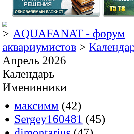
AQUAFANAT - форум
аквариумистов
>
Календа
Апрель 2026
Календарь
Именинники
максимм
(42)
Sergey160481
(45)
dimontarius
(47)