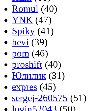
Romul
(40)
YNK
(47)
Spiky
(41)
hevi
(39)
pom
(46)
proshift
(40)
Юлилик
(31)
expres
(45)
sergej-260575
(51)
login52043
(50)