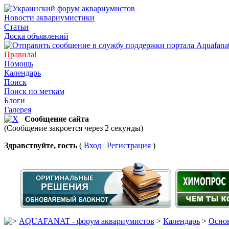
Новости аквариумистики
Статьи
Доска объявлений
Правила!
Помощь
Календарь
Поиск
Поиск по меткам
Блоги
Галерея
Сообщение сайта
(Сообщение закроется через 2 секунды)
Здравствуйте, гость
(
Вход
|
Регистрация
)
AQUAFANAT - форум аквариумистов
>
Календарь
>
Основ