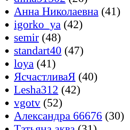
Анна Николаевна
(41)
igorko_ya
(42)
semir
(48)
standart40
(47)
loya
(41)
ЯсчастливаЯ
(40)
Lesha312
(42)
vgotv
(52)
Александра 66676
(30)
Татьяна аква
(31)