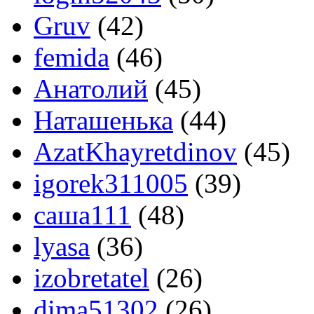
Gruv
(42)
femida
(46)
Анатoлий
(45)
Наташенька
(44)
AzatKhayretdinov
(45)
igorek311005
(39)
саша111
(48)
lyasa
(36)
izobretatel
(26)
dima51302
(26)