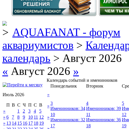
AQUAFANAT - форум
аквариумистов
>
Календа
календарь
> Август 2026
«
Август 2026
»
Календарь событий и именинников
Понедельник
Вторник
Сре
Июль 2026
»
3
4
5
П
В
С
Ч
П
С
В
»
Именинников: 34
Именинников: 39
Име
»
1
2
3
4
5
10
11
12
»
6
7
8
9
10
11
12
»
Именинников: 32
Именинников: 36
Име
»
13
14
15
16
17
18
19
17
18
19
»