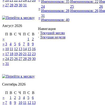
»
20
21
22
23
24
25
26
Именинников: 35
Именинников: 22
Име
»
27
28
29
30
31
24
25
26
»
Именинников: 28
Именинников: 26
Име
31
»
Именинников: 40
Август 2026
Навигация
·
Текущий месяц
П
В
С
Ч
П
С
В
·
Текущая неделя
»
1
2
»
3
4
5
6
7
8
9
»
10
11
12
13
14
15
16
»
17
18
19
20
21
22
23
»
24
25
26
27
28
29
30
»
31
Сентябрь 2026
П
В
С
Ч
П
С
В
»
1
2
3
4
5
6
»
7
8
9
10
11
12
13