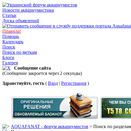
Новости аквариумистики
Статьи
Доска объявлений
Правила!
Помощь
Календарь
Поиск
Поиск по меткам
Блоги
Галерея
Сообщение сайта
(Сообщение закроется через 2 секунды)
Здравствуйте, гость
(
Вход
|
Регистрация
)
AQUAFANAT - форум аквариумистов
> Поиск по раздела