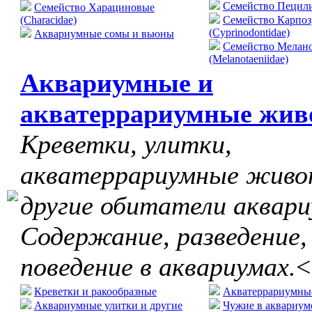
Cемейство Пецилие
Семейство Харациновые
(Characidae)
Семейство Карпо
(Cyprinodontidae)
Аквариумные сомы и вьюны
Семейство Мелан
(Melanotaeniidae)
Аквариумные и
акватеррариумные жив
Креветки, улитки,
акватеррариумные живо
другие обитатели аквари
Содержание, разведение,
поведение в аквариумах.
<
Креветки и ракообразные
Акватеррариумны
Аквариумные улитки и другие
Чужие в аквариум