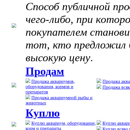
Способ публичной пр
чего-либо, при котор
покупателем станов
тот, кто предложил 
высокую цену
.
Продам
Продажа аквариумов,
Продажа акв
оборудования, кормов и
Продажа всяк
препаратов
Продажа аквариумной рыбы и
животных
Куплю
Куплю аквариум, оборудование,
Куплю аквар
корм и препараты
Куплю всяко 