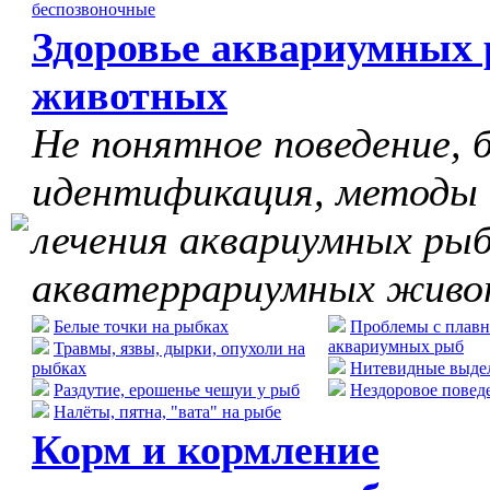
беспозвоночные
Здоровье аквариумных 
животных
Не понятное поведение, б
идентификация, методы
лечения аквариумных рыб
акватеррариумных жив
Белые точки на рыбках
Проблемы с плавн
аквариумных рыб
Травмы, язвы, дырки, опухоли на
рыбках
Нитевидные выдел
Раздутие, ерошенье чешуи у рыб
Нездоровое повед
Налёты, пятна, "вата" на рыбе
Корм и кормление