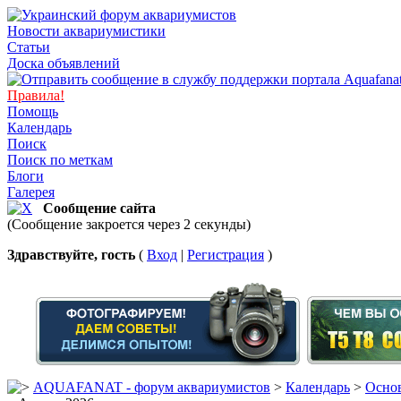
Новости аквариумистики
Статьи
Доска объявлений
Правила!
Помощь
Календарь
Поиск
Поиск по меткам
Блоги
Галерея
Сообщение сайта
(Сообщение закроется через 2 секунды)
Здравствуйте, гость
(
Вход
|
Регистрация
)
AQUAFANAT - форум аквариумистов
>
Календарь
>
Основ