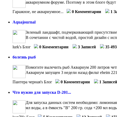
аквариумном форуме. Поэтому в этом блоге будут 
Гаражное, не аквариумное...
0 Комментарии
1 З
Aquajournal
Зеленый ландшафт, подчеркивающий присутствие во
В сочетании с чистой водой, простой дизайн с исп
lurk's Блог
0 Комментарии
3 Записей
35 49
болезнь рыб
Помогите вылечить рыб Аквариум 200 литров чет
Аквариум запущен 3 недели назад фильт eheim 2215
Пантера черная's Блог
0 Комментарии
1 Записе
Что нужно для запуска D-201...
Для запуска данных систем необходимо: лимонная 
мл воды, а в ёмкость "B" 200 гр. сода +200 мл воды