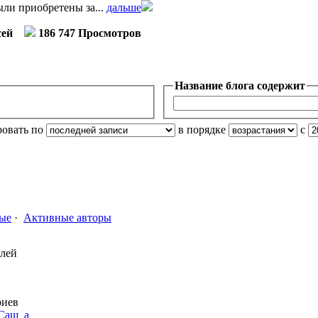
ли приобретены за...
дальше
сей
186 747 Просмотров
Название блога содержит
ровать по
в порядке
с
ые
·
Активные авторы
елей
риев
Саш_а