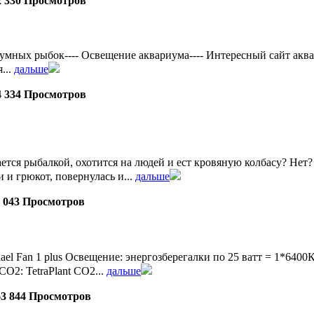
2 330 Просмотров
ых рыбок---- Освещение аквариума---- Интересный сайт аквадизай
...
дальше
4 334 Просмотров
ется рыбалкой, охотится на людей и ест кровяную колбасу? Нет? А
 и грюкот, повернулась и...
дальше
0 043 Просмотров
uael Fan 1 plus Освещение: энергозберегалки по 25 ватт = 1*
СО2: TetraPlant СО2...
дальше
63 844 Просмотров