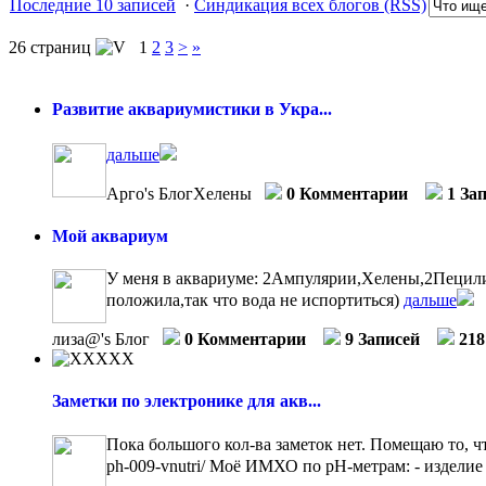
Последние 10 записей
·
Синдикация всех блогов (RSS)
26 страниц
1
2
3
>
»
Развитие аквариумистики в Укра...
дальше
Арго's БлогХелены
0 Комментарии
1 За
Мой аквариум
У меня в аквариуме: 2Ампулярии,Хелены,2Пецилии
положила,так что вода не испортиться)
дальше
лиза@'s Блог
0 Комментарии
9 Записей
218
Заметки по электронике для акв...
Пока большого кол-ва заметок нет. Помещаю то, что
ph-009-vnutri/ Моё ИМХО по рН-метрам: - изделие