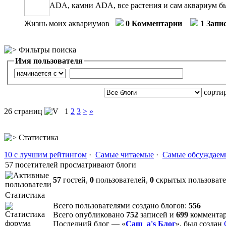
ADA, камни ADA, все растения и сам аквариум бы
Жизнь моих аквариумов
0 Комментарии
1 Запи
Фильтры поиска
Имя пользователя
сорти
26 страниц
1
2
3
>
»
Статистика
10 с лучшим рейтингом
·
Самые читаемые
·
Самые обсуждаем
57 посетителей просматривают блоги
57
гостей,
0
пользователей,
0
скрытых пользоват
Статистика
Всего пользователями создано блогов:
556
Всего опубликовано
752
записей и
699
коммента
Последний блог — «
Саш_а's Блог
», был создан