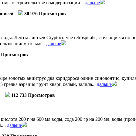
темы о строительстве и модернизации...
дальше
аписей
30 976 Просмотров
ды. Ленты листьев Cryptocoryne retrospiralis, стелющиеся по 
ользованием только...
дальше
3 Просмотров
ыре золотых анцитрус два коридороса однин синодонтис, купил
 грелка аэрация грунт кварц белый, залила...
дальше
й
112 733 Просмотров
кислота 200 г на 600 мл воды, сода 200 гр на 200 мл. воды (про
....
дальше