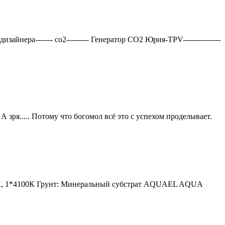
нера------- со2--------- Генератор СО2 Юрия-TPV---------------
 зря..... Потому что богомол всё это с успехом проделывает.
6400К, 1*4100К Грунт: Минеральный субстрат AQUAEL AQUA