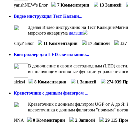
yarishNEW's Блог
7 Комментарии
13 Записей
Видео инструкция Тест Кальци...
Зделал Видео инструкцию на Тест Кальций/Магний 
морского аквариума
дальше
siriys' Блог
11 Комментарии
17 Записей
137
Контроллер для LED-светильнико...
В дополнение к своим светодиодным (LED) свети
выполняющим основные функции управления осв
aleks4
8 Комментарии
1 Записей
274 039 П
Креветочник с донным фильтром ...
Креветочник с донным фильтром UGF от А до Я: К
креветочника с донным фильтром "прямым" потоко
NNA
0 Комментарии
2 Записей
29 115 Про