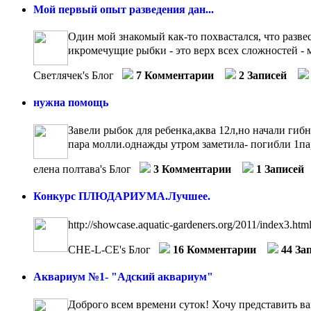
Мой первый опыт разведения дан...
Один мой знакомый как-то похвастался, что развес
икромечущие рыбки - это верх всех сложностей - мн
Светлячек's Блог
7 Комментарии
2 Записей
нужна помощь
Завели рыбок для ребенка,аква 12л,но начали гибн
пара молли.однажды утром заметила- погибли 1пара
елена полтава's Блог
3 Комментарии
1 Записей
Конкурс ПЛЮДАРИУМА.Лучшее.
http://showcase.aquatic-gardeners.org/2011/index3.htm
CHE-L-CE's Блог
16 Комментарии
44 За
Аквариум №1- "Адский аквариум"
Доброго всем времени суток! Хочу представить вам