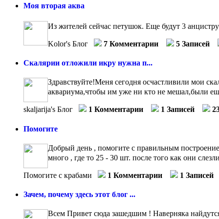
Моя вторая аква
Из жителей сейчас петушок. Еще будут 3 анцистр
Kolor's Блог
7 Комментарии
5 Записей
Скалярии отложили икру нужна п...
Здравствуйте!Меня сегодня осчастливили мои скал
аквариума,чтобы им уже ни кто не мешал,были ещ
skaljarija's Блог
1 Комментарии
1 Записей
2
Помогите
Добрый день , помогите с правильным построением
много , где то 25 - 30 шт. после того как они слез
Помогите с крабами
1 Комментарии
1 Записей
Зачем, почему здесь этот блог ...
Всем Привет сюда зашедшим ! Наверняка найдутся