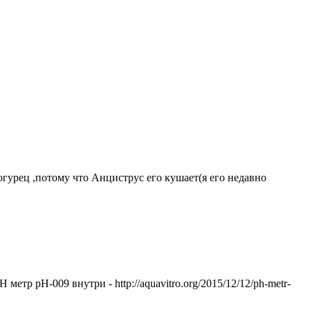
гурец ,потому что Анциструс его кушает(я его недавно
етр pH-009 внутри - http://aquavitro.org/2015/12/12/ph-metr-