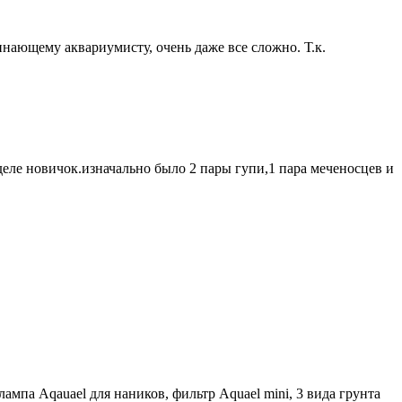
чинающему аквариумисту, очень даже все сложно. Т.к.
 деле новичок.изначально было 2 пары гупи,1 пара меченосцев и
лампа Aqauael для наников, фильтр Aquael mini, 3 вида грунта