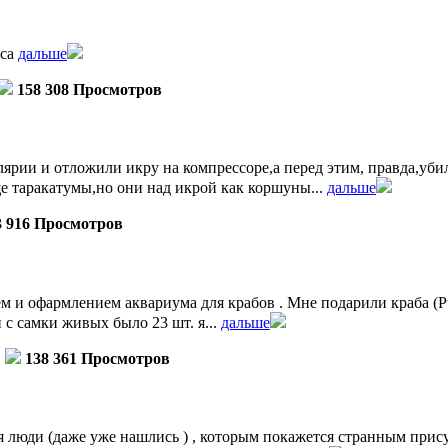
уса
дальше
158 308 Просмотров
ярии и отложили икру на компрессоре,а перед этим, правда,убил
е таракатумы,но они над икрой как коршуны...
дальше
3 916 Просмотров
 и офармлением аквариума для крабов . Мне подарили краба (Pt
ли с самки живых было 23 шт. я...
дальше
138 361 Просмотров
 люди (даже уже нашлись ) , которым покажется странным прису