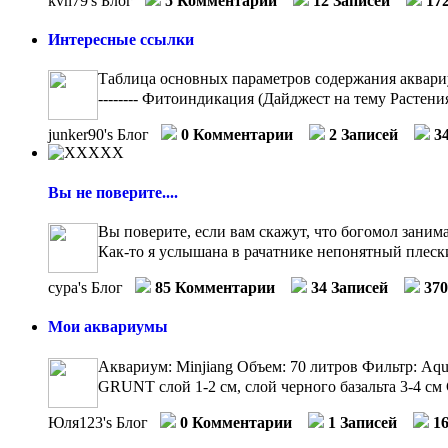
kvn79's Блог
5 Комментарии
12 Записей
17
Интересные ссылки
Таблица основных параметров содержания аквариумн
-------- Фитоиндикация (Дайджест на тему Растения
junker90's Блог
0 Комментарии
2 Записей
3
Вы не поверите....
Вы поверите, если вам скажут, что богомол занима
Как-то я услышана в рачатнике непонятный плески
сура's Блог
85 Комментарии
34 Записей
37
Мои аквариумы
Аквариум: Minjiang Объем: 70 литров Фильтр: Aq
GRUNT слой 1-2 см, слой черного базальта 3-4 см 
Юля123's Блог
0 Комментарии
1 Записей
1