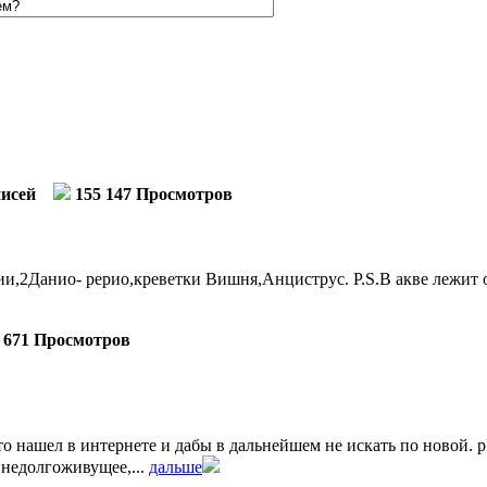
писей
155 147 Просмотров
,2Данио- рерио,креветки Вишня,Анциструс. P.S.В акве лежит о
 671 Просмотров
 нашел в интернете и дабы в дальнейшем не искать по новой. pH м
 недолгоживущее,...
дальше