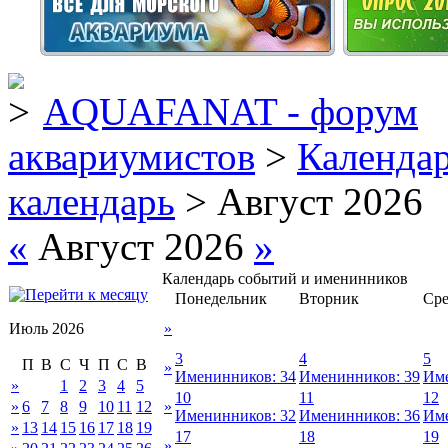
AQUAFANAT - форум
аквариумистов
>
Календа
календарь
> Август 2026
«
Август 2026
»
Календарь событий и именинников
Понедельник
Вторник
Сре
Июль 2026
»
3
4
5
П
В
С
Ч
П
С
В
»
Именинников: 34
Именинников: 39
Име
»
1
2
3
4
5
10
11
12
»
6
7
8
9
10
11
12
»
Именинников: 32
Именинников: 36
Име
»
13
14
15
16
17
18
19
17
18
19
»