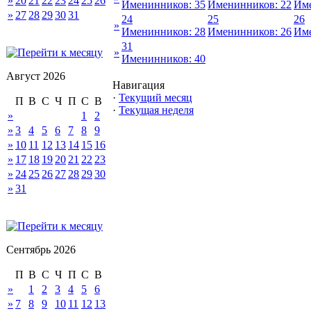
»
20
21
22
23
24
25
26
Именинников: 35
Именинников: 22
Име
»
27
28
29
30
31
24
25
26
»
Именинников: 28
Именинников: 26
Име
31
»
Именинников: 40
Август 2026
Навигация
·
Текущий месяц
П
В
С
Ч
П
С
В
·
Текущая неделя
»
1
2
»
3
4
5
6
7
8
9
»
10
11
12
13
14
15
16
»
17
18
19
20
21
22
23
»
24
25
26
27
28
29
30
»
31
Сентябрь 2026
П
В
С
Ч
П
С
В
»
1
2
3
4
5
6
»
7
8
9
10
11
12
13