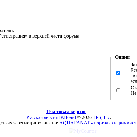
ватели.
Регистрация» в верхней части форума.
Опции
За
Ес
ав
ес
Ск
Не
Текстовая версия
Русская версия
IP.Board
© 2026
IPS, Inc
.
ензия зарегистрирована на:
AQUAFANAT - портал аквариумист