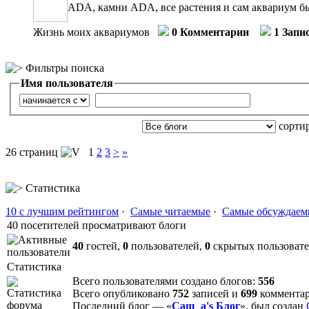
ADA, камни ADA, все растения и сам аквариум бы
Жизнь моих аквариумов
0 Комментарии
1 Запи
Фильтры поиска
Имя пользователя
сорти
26 страниц
1
2
3
>
»
Статистика
10 с лучшим рейтингом
·
Самые читаемые
·
Самые обсуждаем
40 посетителей просматривают блоги
40
гостей,
0
пользователей,
0
скрытых пользоват
Статистика
Всего пользователями создано блогов:
556
Всего опубликовано
752
записей и
699
коммента
Последний блог — «
Саш_а's Блог
», был создан