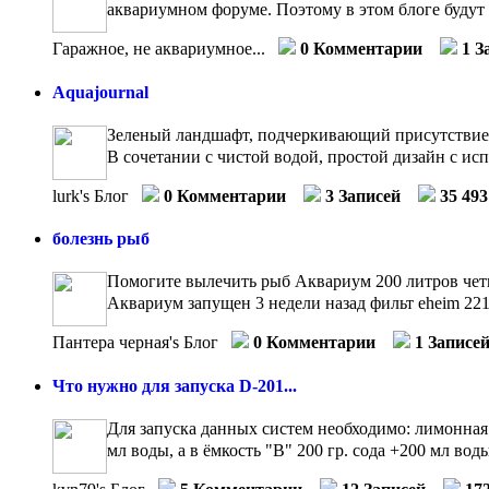
аквариумном форуме. Поэтому в этом блоге будут 
Гаражное, не аквариумное...
0 Комментарии
1 З
Aquajournal
Зеленый ландшафт, подчеркивающий присутствие во
В сочетании с чистой водой, простой дизайн с исп
lurk's Блог
0 Комментарии
3 Записей
35 49
болезнь рыб
Помогите вылечить рыб Аквариум 200 литров чет
Аквариум запущен 3 недели назад фильт eheim 2215
Пантера черная's Блог
0 Комментарии
1 Записе
Что нужно для запуска D-201...
Для запуска данных систем необходимо: лимонная 
мл воды, а в ёмкость "B" 200 гр. сода +200 мл воды