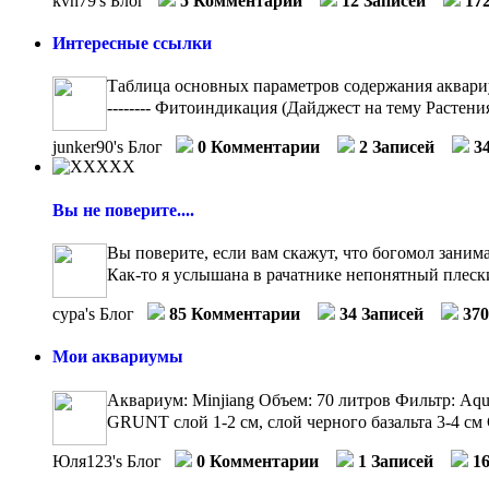
kvn79's Блог
5 Комментарии
12 Записей
17
Интересные ссылки
Таблица основных параметров содержания аквариумн
-------- Фитоиндикация (Дайджест на тему Растения
junker90's Блог
0 Комментарии
2 Записей
3
Вы не поверите....
Вы поверите, если вам скажут, что богомол занима
Как-то я услышана в рачатнике непонятный плески
сура's Блог
85 Комментарии
34 Записей
37
Мои аквариумы
Аквариум: Minjiang Объем: 70 литров Фильтр: Aq
GRUNT слой 1-2 см, слой черного базальта 3-4 см 
Юля123's Блог
0 Комментарии
1 Записей
1