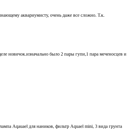
чинающему аквариумисту, очень даже все сложно. Т.к.
 деле новичок.изначально было 2 пары гупи,1 пара меченосцев и
лампа Aqauael для наников, фильтр Aquael mini, 3 вида грунта