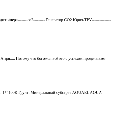
нера------- со2--------- Генератор СО2 Юрия-TPV---------------
 зря..... Потому что богомол всё это с успехом проделывает.
6400К, 1*4100К Грунт: Минеральный субстрат AQUAEL AQUA