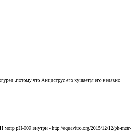
гурец ,потому что Анциструс его кушает(я его недавно
етр pH-009 внутри - http://aquavitro.org/2015/12/12/ph-metr-