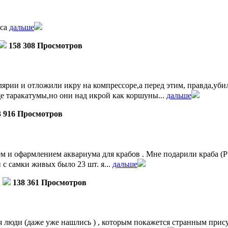
уса
дальше
158 308 Просмотров
ярии и отложили икру на компрессоре,а перед этим, правда,убил
е таракатумы,но они над икрой как коршуны...
дальше
3 916 Просмотров
 и офармлением аквариума для крабов . Мне подарили краба (Pt
ли с самки живых было 23 шт. я...
дальше
138 361 Просмотров
 люди (даже уже нашлись ) , которым покажется странным прису