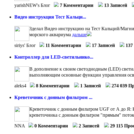
yarishNEW's Блог
7 Комментарии
13 Записей
Видео инструкция Тест Кальци...
Зделал Видео инструкцию на Тест Кальций/Магний 
морского аквариума
дальше
siriys' Блог
11 Комментарии
17 Записей
137
Контроллер для LED-светильнико...
В дополнение к своим светодиодным (LED) свети
выполняющим основные функции управления осв
aleks4
8 Комментарии
1 Записей
274 039 П
Креветочник с донным фильтром ...
Креветочник с донным фильтром UGF от А до Я: К
креветочника с донным фильтром "прямым" потоко
NNA
0 Комментарии
2 Записей
29 115 Про