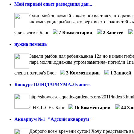
Мой первый опыт разведения дан...
Один мой знакомый как-то похвастался, что развес
икромечущие рыбки - это верх всех сложностей - мн
Светлячек's Блог
7 Комментарии
2 Записей
нужна помощь
Завели рыбок для ребенка,аква 12л,но начали гибн
пара молли.однажды утром заметила- погибли 1пара
елена полтава's Блог
3 Комментарии
1 Записей
Конкурс ПЛЮДАРИУМА.Лучшее.
http://showcase.aquatic-gardeners.org/2011/index3.htm
CHE-L-CE's Блог
16 Комментарии
44 За
Аквариум №1- "Адский аквариум"
Доброго всем времени суток! Хочу представить вам