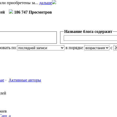
ли приобретены за...
дальше
сей
186 747 Просмотров
Название блога содержит
ровать по
в порядке
с
ые
·
Активные авторы
елей
риев
Саш_а