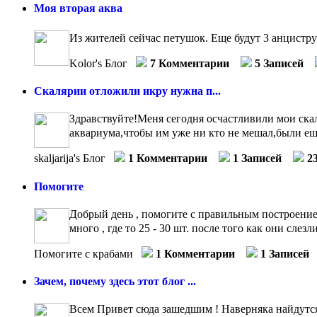
Моя вторая аква
Из жителей сейчас петушок. Еще будут 3 анцистр
Kolor's Блог
7 Комментарии
5 Записей
Скалярии отложили икру нужна п...
Здравствуйте!Меня сегодня осчастливили мои скал
аквариума,чтобы им уже ни кто не мешал,были ещ
skaljarija's Блог
1 Комментарии
1 Записей
2
Помогите
Добрый день , помогите с правильным построением
много , где то 25 - 30 шт. после того как они слез
Помогите с крабами
1 Комментарии
1 Записей
Зачем, почему здесь этот блог ...
Всем Привет сюда зашедшим ! Наверняка найдутся