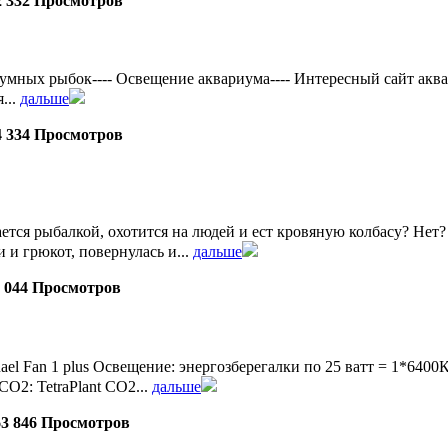
2 332 Просмотров
ых рыбок---- Освещение аквариума---- Интересный сайт аквадизай
...
дальше
4 334 Просмотров
ется рыбалкой, охотится на людей и ест кровяную колбасу? Нет? А
 и грюкот, повернулась и...
дальше
0 044 Просмотров
uael Fan 1 plus Освещение: энергозберегалки по 25 ватт = 1*
СО2: TetraPlant СО2...
дальше
63 846 Просмотров