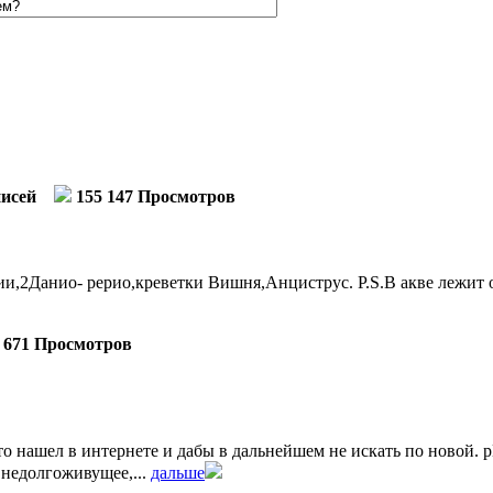
писей
155 147 Просмотров
,2Данио- рерио,креветки Вишня,Анциструс. P.S.В акве лежит о
 671 Просмотров
 нашел в интернете и дабы в дальнейшем не искать по новой. pH м
 недолгоживущее,...
дальше