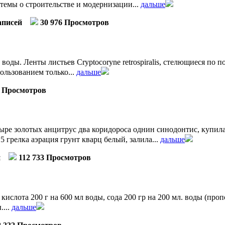
темы о строительстве и модернизации...
дальше
аписей
30 976 Просмотров
ды. Ленты листьев Cryptocoryne retrospiralis, стелющиеся по 
ользованием только...
дальше
3 Просмотров
ыре золотых анцитрус два коридороса однин синодонтис, купил
 грелка аэрация грунт кварц белый, залила...
дальше
й
112 733 Просмотров
кислота 200 г на 600 мл воды, сода 200 гр на 200 мл. воды (про
....
дальше