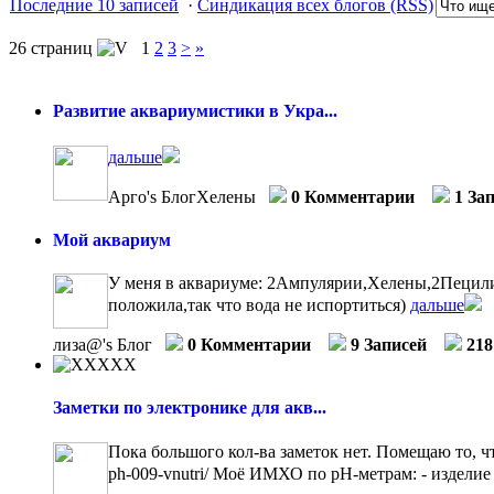
Последние 10 записей
·
Синдикация всех блогов (RSS)
26 страниц
1
2
3
>
»
Развитие аквариумистики в Укра...
дальше
Арго's БлогХелены
0 Комментарии
1 За
Мой аквариум
У меня в аквариуме: 2Ампулярии,Хелены,2Пецилии
положила,так что вода не испортиться)
дальше
лиза@'s Блог
0 Комментарии
9 Записей
218
Заметки по электронике для акв...
Пока большого кол-ва заметок нет. Помещаю то, что
ph-009-vnutri/ Моё ИМХО по рН-метрам: - изделие