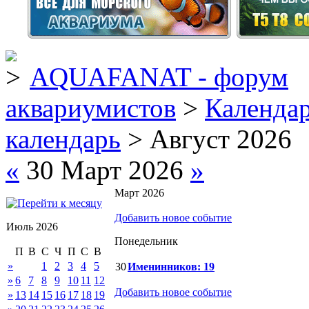
AQUAFANAT - форум
аквариумистов
>
Календа
календарь
> Август 2026
«
30 Март 2026
»
Март 2026
Добавить новое событие
Июль 2026
Понедельник
П
В
С
Ч
П
С
В
»
1
2
3
4
5
30
Именинников: 19
»
6
7
8
9
10
11
12
Добавить новое событие
»
13
14
15
16
17
18
19