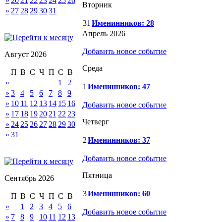
»
20
21
22
23
24
25
26
Вторник
»
27
28
29
30
31
31
Именинников: 28
Апрель 2026
Добавить новое событие
Август 2026
Среда
П
В
С
Ч
П
С
В
»
1
2
1
Именинников: 47
»
3
4
5
6
7
8
9
»
10
11
12
13
14
15
16
Добавить новое событие
»
17
18
19
20
21
22
23
Четверг
»
24
25
26
27
28
29
30
»
31
2
Именинников: 37
Добавить новое событие
Пятница
Сентябрь 2026
3
Именинников: 60
П
В
С
Ч
П
С
В
»
1
2
3
4
5
6
Добавить новое событие
»
7
8
9
10
11
12
13