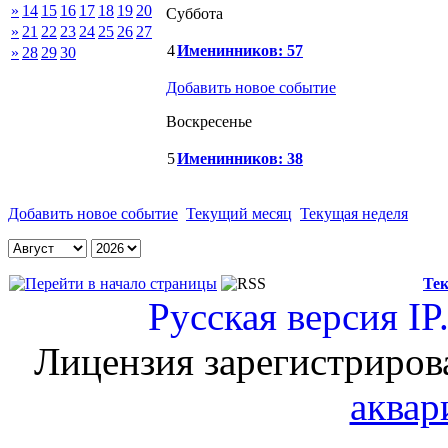
»
14
15
16
17
18
19
20
Суббота
»
21
22
23
24
25
26
27
4
Именинников: 57
»
28
29
30
Добавить новое событие
Воскресенье
5
Именинников: 38
Добавить новое событие
Текущий месяц
Текущая неделя
Тек
Русская версия
IP
Лицензия зарегистриров
аквар