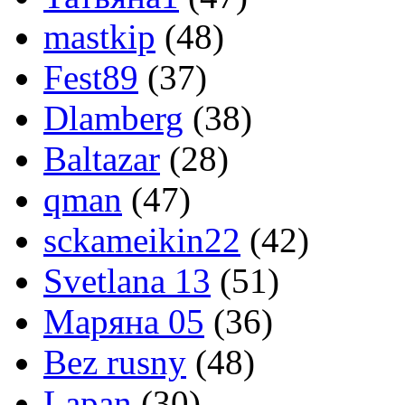
mastkip
(48)
Fest89
(37)
Dlamberg
(38)
Baltazar
(28)
qman
(47)
sckameikin22
(42)
Svetlana 13
(51)
Маряна 05
(36)
Bez rusny
(48)
Lapan
(30)