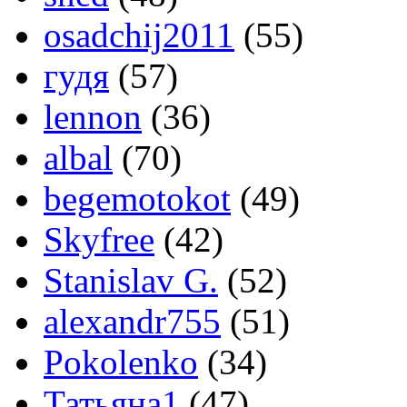
osadchij2011
(55)
гудя
(57)
lennon
(36)
albal
(70)
begemotokot
(49)
Skyfree
(42)
Stanislav G.
(52)
alexandr755
(51)
Pokolenko
(34)
Татьяна1
(47)