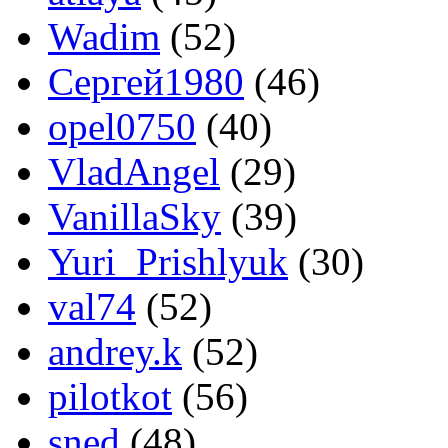
Wadim
(52)
Сергей1980
(46)
opel0750
(40)
VladAngel
(29)
VanillaSky
(39)
Yuri_Prishlyuk
(30)
val74
(52)
andrey.k
(52)
pilotkot
(56)
sned
(48)