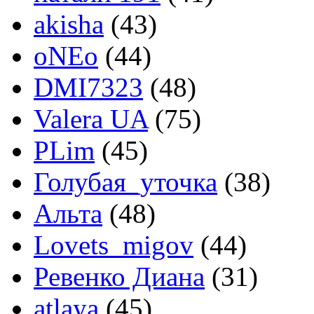
akisha
(43)
oNEo
(44)
DMI7323
(48)
Valera UA
(75)
PLim
(45)
Голубая_уточка
(38)
Альта
(48)
Lovets_migov
(44)
Ревенко Диана
(31)
atlaya
(45)