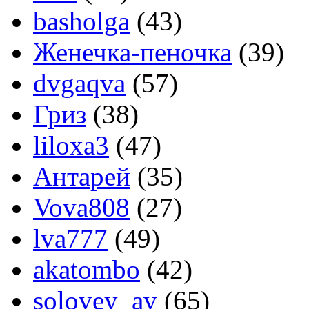
basholga
(43)
Женечка-пеночка
(39)
dvgaqva
(57)
Гриз
(38)
liloxa3
(47)
Антарей
(35)
Vova808
(27)
lva777
(49)
akatombo
(42)
solovey_av
(65)