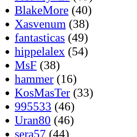
BlakeMore
(40)
Xasvenum
(38)
fantasticas
(49)
hippelalex
(54)
MsF
(38)
hammer
(16)
KosMasTer
(33)
995533
(46)
Uran80
(46)
sera57
(44)