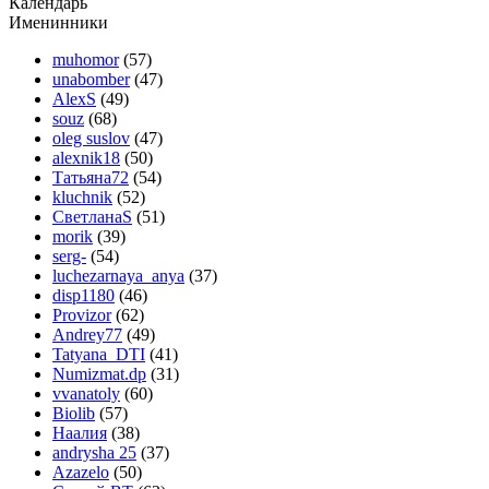
Календарь
Именинники
muhomor
(57)
unabomber
(47)
AlexS
(49)
souz
(68)
oleg suslov
(47)
alexnik18
(50)
Татьяна72
(54)
kluchnik
(52)
СветланаS
(51)
morik
(39)
serg-
(54)
luchezarnaya_anya
(37)
disp1180
(46)
Provizor
(62)
Andrey77
(49)
Tatyana_DTI
(41)
Numizmat.dp
(31)
vvanatoly
(60)
Biolib
(57)
Наалия
(38)
andrysha 25
(37)
Azazelo
(50)