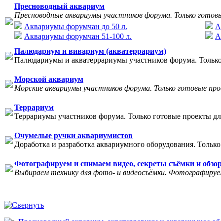
Пресноводный аквариум
Пресноводные аквариумы участников форума. Только готов
Аквариумы форумчан до 50 л.
А
Аквариумы форумчан 51-100 л.
А
Палюдариум и вивариум (акватеррариум)
Палюдариумы и акватеррариумы участников форума. Только
Морской аквариум
Морские аквариумы участников форума. Только готовые пр
Террариум
Террариумы участников форума. Только готовые проекты дл
Очумелые ручки аквариумистов
Доработка и разработка аквариумного оборудования. Только
Фотографируем и снимаем видео, секреты съёмки и обзо
Выбираем технику для фото- и видеосъёмки. Фотографируем