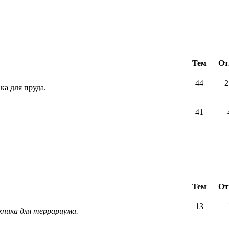
Тем
От
44
2
ка для пруда.
41
Тем
От
13
хника для террариума.