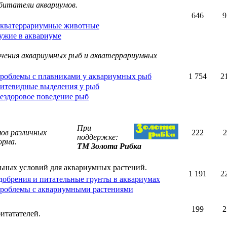
битатели аквариумов.
646
9
кватеррариумные животные
ужие в аквариуме
ечения аквариумных рыб и акватеррариумных
роблемы с плавниками у аквариумных рыб
1 754
2
итевидные выделения у рыб
ездоровое поведение рыб
При
ов различных
222
2
поддержке:
орма.
ТМ Золота Рибка
ьных условий для аквариумных растений.
1 191
2
добрения и питательные грунты в аквариумах
роблемы с аквариумными растениями
199
2
итатателей.