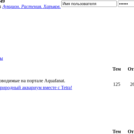
:49
:
Аукцион. Растения. Харьков.
ты
Тем
От
оводимые на портале Aquafanat.
125
2
риродный аквариум вместе с Tetra!
Тем
От