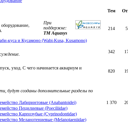
орудование
Тем
От
При
 оборудование,
поддержке:
214
5
.
ТМ Aquasys
аби-куса и Кусамоно (Wabi-Kusa, Kusamono)
342
1
бсуждение.
уск, уход. С чего начинается аквариум и
820
1
сти, будут созданы дополнительные разделы по
емейство Лабиринтовые (Anabantoidei)
1 370
2
емейство Пецилиевые (Poeciliidae)
емейство Карпозубые (Cyprinodontidae)
емейство Меланотениевые (Melanotaeniidae)