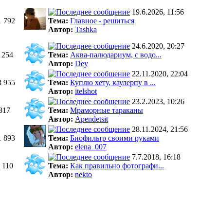
19.6.2026, 11:56
1 792
Тема:
Главное - решиться
Автор:
Tashka
24.6.2020, 20:27
 254
Тема:
Аква-палюдариум, с водо...
Автор:
Dey
22.11.2020, 22:04
3 955
Тема:
Куплю хету, каулерпу в ...
Автор:
itelshot
23.2.2023, 10:26
317
Тема:
Мраморные тараканы
Автор:
Apendetsit
28.11.2024, 21:56
1 893
Тема:
Биофильтр своими руками
Автор:
elena_007
7.7.2018, 16:18
 110
Тема:
Как правильно фотографи...
Автор:
nekto