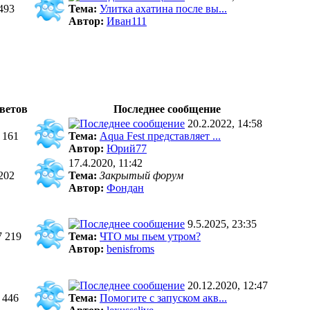
493
Тема:
Улитка ахатина после вы...
Автор:
Иван111
ветов
Последнее сообщение
20.2.2022, 14:58
 161
Тема:
Aqua Fest представляет ...
Автор:
Юрий77
17.4.2020, 11:42
202
Тема:
Закрытый форум
Автор:
Фондан
9.5.2025, 23:35
7 219
Тема:
ЧТО мы пьем утром?
Автор:
benisfroms
20.12.2020, 12:47
 446
Тема:
Помогите с запуском акв...