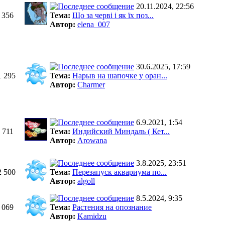
20.11.2024, 22:56
 356
Тема:
Що за черві і як їх поз...
Автор:
elena_007
30.6.2025, 17:59
1 295
Тема:
Нарыв на шапочке у оран...
Автор:
Charmer
6.9.2021, 1:54
 711
Тема:
Индийский Миндаль ( Кет...
Автор:
Arowana
3.8.2025, 23:51
2 500
Тема:
Перезапуск аквариума по...
Автор:
algoll
8.5.2024, 9:35
 069
Тема:
Растения на опознание
Автор:
Kamidzu