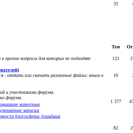
35
Тем
От
 и прочие вопросы для которых не подходят
121
2
вателей)
я - отдать или скачать различные файлы: книги в
10
кой и участниками форума.
ил форума.
1 377
4
омашние животные
улинарные записки
овости блогосферы Aquafanat
82
2