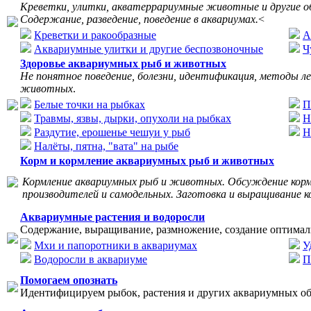
Креветки, улитки, акватеррариумные животные и другие о
Содержание, разведение, поведение в аквариумах.
<
Креветки и ракообразные
А
Аквариумные улитки и другие беспозвоночные
Ч
Здоровье аквариумных рыб и животных
Не понятное поведение, болезни, идентификация, методы л
животных
.
Белые точки на рыбках
П
Травмы, язвы, дырки, опухоли на рыбках
Н
Раздутие, ерошенье чешуи у рыб
Н
Налёты, пятна, "вата" на рыбе
Корм и кормление аквариумных рыб и животных
Кормление аквариумных рыб и животных. Обсуждение корм
производителей и самодельных. Заготовка и выращивание к
Аквариумные растения и водоросли
Содержание, выращивание, размножение, создание оптимал
Мхи и папоротники в аквариумах
У
Водоросли в аквариуме
П
Помогаем опознать
Идентифицируем рыбок, растения и других аквариумных об