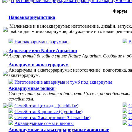
Пресноводный аквариум, акватеррариум и аквариумное об
Форум
Наноаквариумистика
Маленькие и наноаквариумы: изготовление, дизайн, запуск,
рыбки для миниаквариумов, обсуждение и готовые решения
Наноаквариумы форумчан
В
Aquascape или Nature Aquarium
Аквариумный дизайн в стиле Nature Aquarium. Создание и о
Аквариум и акватеррариум
Аквариумы и акватеррариумы: изготовление, подготовка, зап
акватеррариум.
Изготовление аквариума и тумб под аквариумы
Аквариумные рыбки
Содержание, разведение и биология. Позже, по необходимо
семействам.
Семейство Цихлиды (Cichlidae)
С
Семейство Карповые (Cyprinidae)
C
Семейство Харациновые (Characidae)
С
Аквариумные сомы и вьюны
С
Аквариумные и акватеррариумные животные