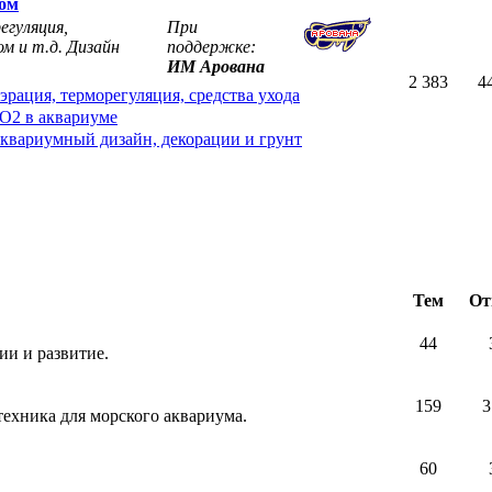
мом
егуляция,
При
м и т.д. Дизайн
поддержке:
ИМ Арована
2 383
4
эрация, терморегуляция, средства ухода
O2 в аквариуме
квариумный дизайн, декорации и грунт
Тем
От
44
и и развитие.
159
3
техника для морского аквариума.
60