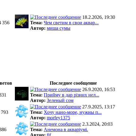
18.2.2026, 19:30
4 356
Тема:
Чем светим в свои аквар...
Автор:
миша сумы
ветов
Последнее сообщение
26.9.2020, 16:53
331
Тема:
Прийму в дар різних нел...
Автор:
Зеленый сом
27.9.2025, 13:17
 793
Тема:
Хочу нано-море, нужны п...
Автор:
morfey1375
2.3.2024, 20:03
386
Тема:
Анемона в акваріумі.
Автор:
fif