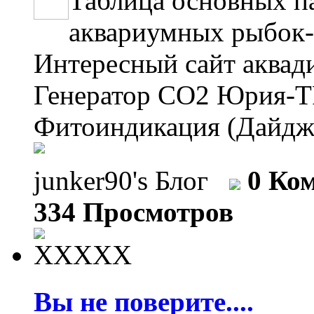
Таблица основных п
аквариумных рыбок--
Интересный сайт аквадиза
Генератор СО2 Юрия-TPV--
Фитоиндикация (Дайдже
junker90's Блог
0 Ко
334 Просмотров
Вы не поверите....