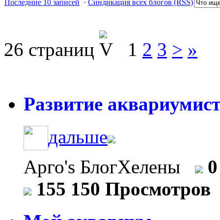
Последние 10 записей
·
Синдикация всех блогов (RSS)
26 страниц
1
2
3
>
»
Развитие аквариумист
дальше
Арго's БлогХелены
0
155 150 Просмотров