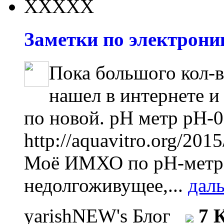
Заметки по электроник
Пока большого кол-в
нашел в интернете и
по новой. pH метр pH-0
http://aquavitro.org/201
Моё ИМХО по рН-метра
недолгоживущее,...
дал
yarishNEW's Блог
7 