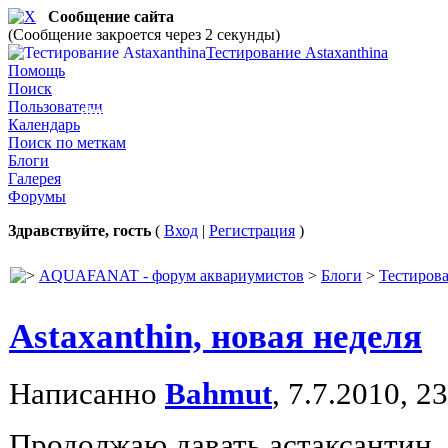
Сообщение сайта
(Сообщение закроется через 2 секунды)
Тестирование Astaxanthinа
Тестирование Astaxanthinа
Помощь
Поиск
Пользователи
Фотоотчёт о влиянии Астаксантина на цвет неок
Календарь
Поиск по меткам
Блоги
Галерея
Форумы
Здравствуйте, гость
(
Вход
|
Регистрация
)
AQUAFANAT - форум аквариумистов
>
Блоги
>
Тестирова
Astaxanthin, новая неделя
Написанно
Bahmut
, 7.7.2010, 2
Продолжаю давать астаксантин, 