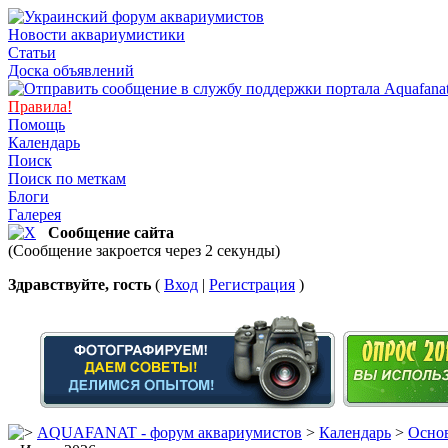
Новости аквариумистики
Статьи
Доска объявлений
Правила!
Помощь
Календарь
Поиск
Поиск по меткам
Блоги
Галерея
Сообщение сайта
(Сообщение закроется через 2 секунды)
Здравствуйте, гость
(
Вход
|
Регистрация
)
AQUAFANAT - форум аквариумистов
>
Календарь
>
Основ