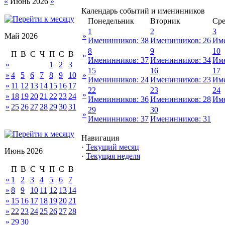
«
Июнь 2026
»
Календарь событий и именинников
Понедельник
Вторник
Сре
1
2
3
Май 2026
»
Именинников: 38
Именинников: 26
Име
8
9
10
П
В
С
Ч
П
С
В
»
Именинников: 37
Именинников: 34
Име
»
1
2
3
15
16
17
»
4
5
6
7
8
9
10
»
Именинников: 24
Именинников: 23
Име
»
11
12
13
14
15
16
17
22
23
24
»
»
18
19
20
21
22
23
24
Именинников: 36
Именинников: 28
Име
»
25
26
27
28
29
30
31
29
30
»
Именинников: 37
Именинников: 31
Навигация
·
Текущий месяц
Июнь 2026
·
Текущая неделя
П
В
С
Ч
П
С
В
»
1
2
3
4
5
6
7
»
8
9
10
11
12
13
14
»
15
16
17
18
19
20
21
»
22
23
24
25
26
27
28
»
29
30