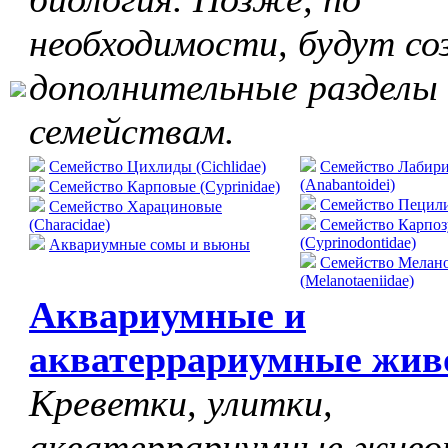
необходимости, будут со
дополнительные разделы
семействам.
Семейство Цихлиды (Cichlidae)
Семейство Лабир
(Anabantoidei)
Семейство Карповые (Cyprinidae)
Cемейство Пецилие
Семейство Харациновые
(Characidae)
Семейство Карпо
(Cyprinodontidae)
Аквариумные сомы и вьюны
Семейство Мелан
(Melanotaeniidae)
Аквариумные и
акватеррариумные жив
Креветки, улитки,
акватеррариумные живо