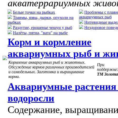
акватеррариумных жив
Белые точки на рыбках
Проблемы с плавн
аквариумных рыб
Травмы, язвы, дырки, опухоли на
рыбках
Нитевидные выдел
Раздутие, ерошенье чешуи у рыб
Нездоровое повед
Налёты, пятна, "вата" на рыбе
Корм и кормление
аквариумных рыб и жи
Кормление аквариумных рыб и животных.
При
Обсуждение кормов различных производителей
поддержке
и самодельных. Заготовка и выращивание
ТМ Золота
корма.
Аквариумные растения
водоросли
Содержание, выращивани