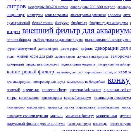
литров
аквариумы 700-800 литров
аквариумы 500-700 литров
аквариум
анциструс
апистограмма
арована
арт
анцитрусы
апистограмма рамирези
суматранский
белые точки
биогумус
биофильтр
биофильтр для аквариума
внешний фильтр для аквариум
видео
чёрная борода
выбор фильтра для аквариума
выращивание аквариумны
декорации для 
дафния
гурами жемчужный
дактилогироз
данио рерио
заморожен
живой корм для рыб
жучки в аквариуме
воды
живые камни
декораций
индекс цветопередачи
индикаторная жидкость
инструкция на таймер
канистровый фильтр
карп к
карантин для рыб
карликовый тетрадон
конку
для аквариума
компрессор для пруда
компрессор на батарейках
креветки
попугай
креветки cherry
креветки red cry
креветки dark maroon
тигры
крышка для аквариума
криптокарина
криптокорина
круглый аквариум
манка
люминофор
макрогнатус
макропод
марганцовка
микобактериоз
морск
аквариум своими руками
мотыль
мошенники
мутная
мочалки к фильтру
наружный фильтр для аквариума
насос для пруда
нематоды
нерест петушк