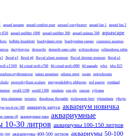
l
aquael easyheater
aquael aquame
aquael comfort zone
aquael fan 1
aquael fan 2
aquascape
er 650
aquael unifilter 1000
aquael unifilter 360
aquael unimax 500
dens
carassius auratus
bolbitis heudelotii
brachydanio rerio
brachypelma vagans
dennerle
echinodorus
anicus
dactylogyrus
dennerle nano cube
echinodorus rubin
fluval plant stratum
fluval shrimp stratum
fx5
fluval g3
fluval g6
fluval u1
 profi e1500
jebo
jbl cristal profi e700
jbl cristal profi e900
jbl manado
jebo 825
orasbora erythromicron
nature aquarium
odonus niger
osram
petrochromis
pterophyllum scalare
red parrot
cholsi
pterygoplichthys gibbiceps
reptiland
omnipur
serafil 1100
serafil 1300
sinularia
sun-glo
sunsun
sylvania
tetratec
tetra plantamin
theodoxus fluviatilis
trichogaster leeri
tylomelania
vjhcrjq
аквариум новичка
аквариум запуск
ум juwel rio 180
аквариумные
ые лампы т8
аквариумные раки
 10-30 литров
аквариумы 100-150 литров
аквариумы 50-100
аквариумы 400-500 литров
00-500