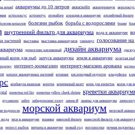
аквариумы до 10 литров
акваскейп
ы aquael
акватеррариум
акролоксус
емия
аэрация в аквариуме
астролоксус
астронотус
атомайзер
аэрлифтный фильтр
болезни рыбок
борьба с водорослями
болезни кораллов
боции
боц
а
внутренний фильтр для аквариума
в
вода в аквариуме
голосование на
х растений
выставка
выставка аквариумов
гаммарус
дизайн аквариума
аквариума
диску
дермогенис карликовый
ный корм для рыб
запуск аквариума
земля в аквариуме
золотая ры
интернет-магазин арована
интернет-зоомагазин
ихтио
-розетку
ои
кладофора
каталог аквариумных растений
кетапанг
кислородный редуктор
кла
рс
корм для м
корбикула яванская
коретра
коричневый налет
корм для креветок
креветки аквариум
stal
креветки red fire
креветки yellow cheek shrimp
кусамоно
лампы для аквариума
лабео
лабидохромис еллоу
лампа t8
лапрологу
морской аквариум
морской аквар
ие водоросли
 вода
мхи в аквариуме
навесной фильтр для аквариу
мшанки
навесной фильтр
нерест рыбок
новый год
ов
нитраты в аквариуме
ногохвостки
ночная подсветка