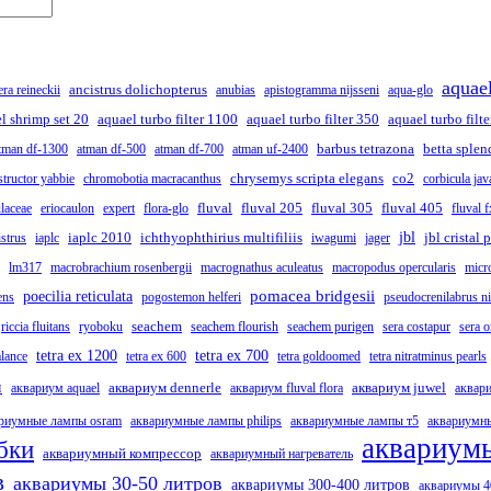
aquae
ancistrus dolichopterus
era reineckii
anubias
apistogramma nijsseni
aqua-glo
l shrimp set 20
aquael turbo filter 1100
aquael turbo filter 350
aquael turbo filt
barbus tetrazona
betta splen
tman df-1300
atman df-500
atman df-700
atman uf-2400
chrysemys scripta elegans
co2
structor yabbie
chromobotia macracanthus
corbicula jav
fluval
fluval 205
fluval 305
fluval 405
ulaceae
eriocaulon
expert
flora-glo
fluval 
iaplc 2010
ichthyophthirius multifiliis
jbl
jbl cristal
strus
iaplc
iwagumi
jager
lm317
macrobrachium rosenbergii
macrognathus aculeatus
macropodus opercularis
micr
pomacea bridgesii
poecilia reticulata
ens
pogostemon helferi
pseudocrenilabrus ni
seachem
riccia fluitans
ryoboku
seachem flourish
seachem purigen
sera costapur
sera 
tetra ex 1200
tetra ex 700
alance
tetra ex 600
tetra goldoomed
tetra nitratminus pearls
м
аквариум dennerle
аквариум juwel
аквариум aquael
аквариум fluval flora
аквари
риумные лампы osram
аквариумные лампы philips
аквариумные лампы т5
аквариумн
аквариумы
бки
аквариумный компрессор
аквариумный нагреватель
в
аквариумы 30-50 литров
аквариумы 300-400 литров
аквариумы 4