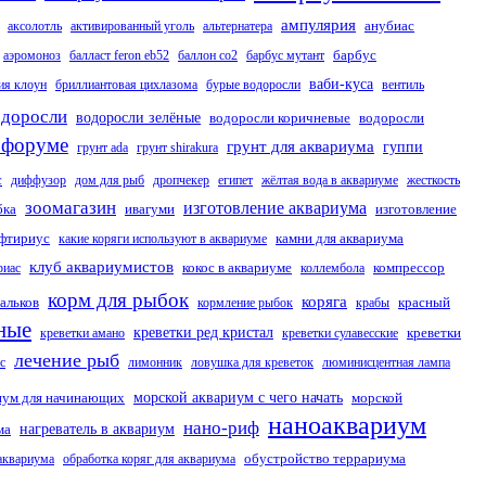
ампулярия
анубиас
аксолотль
активированный уголь
альтернатера
барбус
аэромоноз
балласт feron eb52
баллон со2
барбус мутант
ваби-куса
ия клоун
бриллиантовая цихлазома
бурые водоросли
вентиль
одоросли
водоросли зелёные
водоросли коричневые
водоросли
 форуме
грунт для аквариума
гуппи
грунт ada
грунт shirakura
с
диффузор
дом для рыб
дропчекер
египет
жёлтая вода в аквариуме
жесткость
зоомагазин
изготовление аквариума
бка
ивагуми
изготовление
фтириус
камни для аквариума
какие коряги используют в аквариуме
клуб аквариумистов
кокос в аквариуме
компрессор
риас
коллембола
корм для рыбок
коряга
альков
красный
кормление рыбок
крабы
ные
креветки ред кристал
креветки
креветки амано
креветки сулавесские
лечение рыб
с
лимонник
ловушка для креветок
люминисцентная лампа
иум для начинающих
морской аквариум с чего начать
морской
наноаквариум
нано-риф
ма
нагреватель в аквариум
обустройство террариума
 аквариума
обработка коряг для аквариума