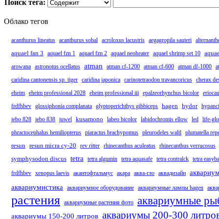
Поиск тега:
Облако тегов
acanthurus lineatus
acanthurus sohal
acroloxus lacustris
aegagropila sauteri
alternanth
aquael fan 3
aquae
aquael fzn 1
aquael fzn 2
aquael neoheater
aquael shrimp set 10
atman
arowana
astronotus ocellatus
atman cf-1200
atman cf-600
atman df-1000
a
caridina cantonensis sp. tiger
caridina japonica
carinotetraodon travancoricus
cherax de
eheim
eheim professional 2028
eheim professional iii
epalzeorhynchus bicolor
erioca
hagen
hydor
frdfhbev
glossiphonia complanata
glyptoperichthys gibbiceps
hypanci
kusamono
jebo 828
jebo 838
juwel
labeo bicolor
labidochromis ellow
led
life-glo
phractocephalus hemiliopterus
piaractus brachypomus
pleurodeles waltl
plumatella rep
resun
resun micra cy-20
rev ritter
rhinecanthus aculeatus
rhinecanthus verrucosus
tetra
symphysodon discus
tetra algumin
tetra aquasafe
tetra contralck
tetra easyb
аквариу
frdfhbev
xenopus laevis
акантофтальмус
акара
аква-гло
аквадизайн
аквариумистика
аквариумное оборудование
аквариумные лампы hagen
аква
растения
аквариумные ры
аквариумные растения фото
аквариумы 200-300 литро
аквариумы 150-200 литров